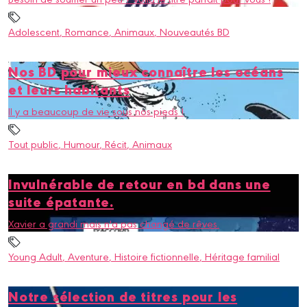
Adolescent
, Romance
, Animaux
, Nouveautés BD
Nos BD pour mieux connaître les océans
et leurs habitants
Il y a beaucoup de vie sous nos pieds !
Tout public
, Humour
, Récit
, Animaux
Invulnérable de retour en bd dans une
suite épatante.
Xavier a grandi mais n'a pas changé de rêves.
Young Adult
, Aventure
, Histoire fictionnelle
, Héritage familial
Notre sélection de titres pour les