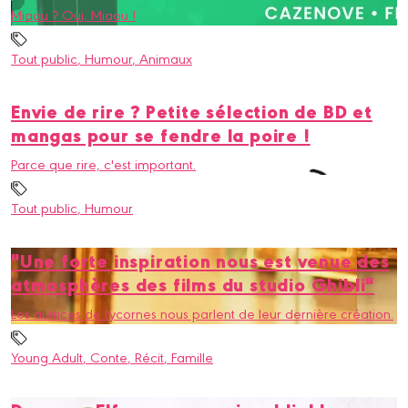
Miaou ? Oui, Miaou !
Tout public
, Humour
, Animaux
Envie de rire ? Petite sélection de BD et
mangas pour se fendre la poire !
Parce que rire, c'est important.
Tout public
, Humour
"Une forte inspiration nous est venue des
atmosphères des films du studio Ghibli"
Les autrices de Lycornes nous parlent de leur dernière création.
Young Adult
, Conte
, Récit
, Famille