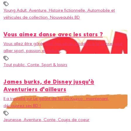
Young Adult
, Aventure
, Histoire fictionnelle
, Automobile et
véhicules de collection
, Nouveautés BD
Vous aimez danse avec les stars ?
Vous allez être gâté, voici nos séries dédiées à la danse pour
allier sport, passion et lecture.
Tout public
, Conte
, Sport & loisirs
James burks, de Disney jusqu'à
Aventuriers d'ailleurs
Il a travaillé sur Le géant de fer ou Kuzco : maintenant,
découvrez ses BD !
Jeunesse
, Aventure
, Conte
, Coups de coeur