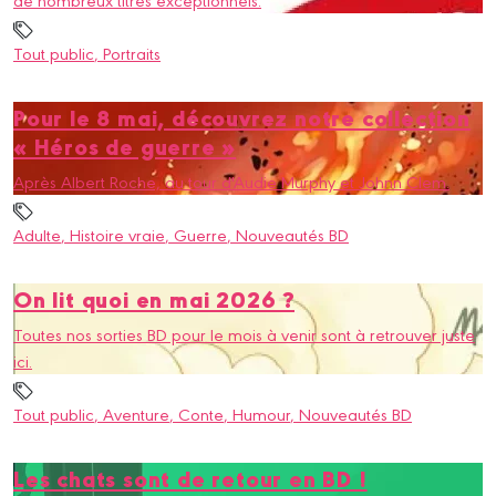
Tout public
, Portraits
Pour le 8 mai, découvrez notre collection
« Héros de guerre »
Après Albert Roche, au tour d'Audie Murphy et Johnn Clem.
Adulte
, Histoire vraie
, Guerre
, Nouveautés BD
On lit quoi en mai 2026 ?
Toutes nos sorties BD pour le mois à venir sont à retrouver juste
ici.
Tout public
, Aventure
, Conte
, Humour
, Nouveautés BD
Les chats sont de retour en BD !