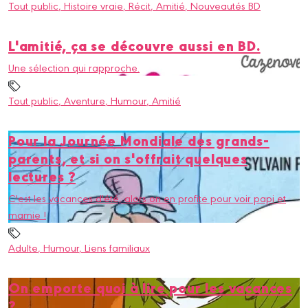
Tout public
, Histoire vraie
, Récit
, Amitié
, Nouveautés BD
L'amitié, ça se découvre aussi en BD.
Une sélection qui rapproche.
Tout public
, Aventure
, Humour
, Amitié
Pour la Journée Mondiale des grands-
parents, et si on s'offrait quelques
lectures ?
C'est les vacances d'été, alors on en profite pour voir papi et
mamie !
Adulte
, Humour
, Liens familiaux
On emporte quoi à lire pour les vacances
?