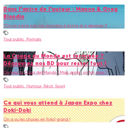
Dans l'antre de l'auteur : Manon & Greg
Blondin
"On ne passe pas nos journées à écrire et à dessiner !"
Tout public
, Portraits
La Coupe du Monde est terminée ?
Découvrez nos BD pour rester foot !
On veut la Copa del Mundo ! Mais après, on fait quoi ?
Tout public
, Humour
, Récit
, Sport
Ce qui vous attend à Japan Expo chez
Doki-Doki
On a vu les choses en (très) grand !