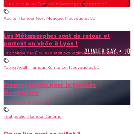
Qui a dit que les Zombies n'étaient pas assez rock ?
Adulte
, Humour Noir
, Musique
, Nouveautés BD
Les Métamorphes sont de retour et
partent en virée à Lyon !
La capitale des Gaules n'était pas vraiment prête pour ça...
Young Adult
, Humour
, Romance
, Nouveautés BD
Premier Trailer pour le film Les
Gendarmes
Garde à vous ! Repos !
Tout public
, Humour
, Cinéma
On va lire quoi en juillet ?