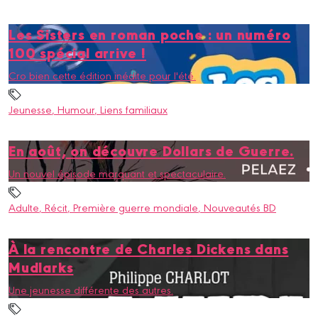
Les Sisters en roman poche : un numéro
100 spécial arrive !
Cro bien cette édition inédite pour l'été.
Jeunesse
, Humour
, Liens familiaux
En août, on découvre Dollars de Guerre.
Un nouvel épisode marquant et spectaculaire.
Adulte
, Récit
, Première guerre mondiale
, Nouveautés BD
À la rencontre de Charles Dickens dans
Mudlarks
Une jeunesse différente des autres.