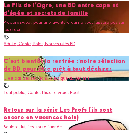
Le Fils de l’Ogre, une BD entre cape et
d’épée et secrets de famille
Préparez-vous pour une aventure qui ne vous laissera pas sur
les crocs.
Adulte
, Conte
, Polar
, Nouveautés BD
C’est bientôt la rentrée : notre sélection
de BD pour être prêt à tout déchirer
C'est pas des révisions, c'est que du plaisir !
Tout public
, Conte
, Histoire vraie
, Récit
Retour sur la série Les Profs (ils sont
encore en vacances hein)
Boulard, lui, l'est toute l'année.