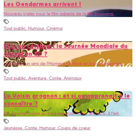
Les Gendarmes arrivent !
Nouveau trailer pour le film adapté de la BD éponyme.
Tout public
, Humour
, Cinéma
Et si on célébrait la Journée Mondiale du
cheval en BD ?
Le cheval, un ami de l'Homme célébré en bande dessinée.
Tout public
, Aventure
, Conte
, Animaux
Le Voisin grognon : et si on apprenait à le
connaître ?
On pourrait croire qu'il est grognon, mais...en fait si, il l'est.
Jeunesse
, Conte
, Humour
, Coups de coeur