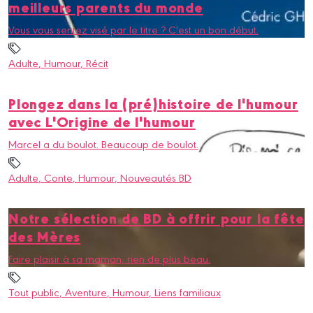
meilleurs parents du monde
Vous vous sentez visé par le titre ? C'est un bon début.
Adulte
, Humour
, Récit
Plongez dans la (pré)histoire de l'humour
avec L'Origine de l'humour
Marcel a du boulot. Beaucoup de boulot.
Adulte
, Conte
, Humour
, Nouveautés BD
Notre sélection de BD à offrir pour la fête
des Mères
Faire plaisir à sa maman, rien de plus beau.
Tout public
, Aventure
, Humour
, Liens familiaux