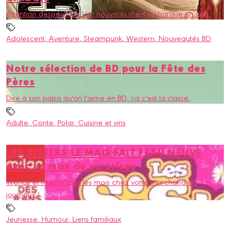
Attention desperados ! Un nouveau shérif débarque en ville.
Adolescent
, Aventure
, Steampunk
, Western
, Nouveautés BD
Notre sélection de BD pour la Fête des
Pères
Dire à son papa qu'on l'aime en BD, ça c'est la classe.
Adulte
, Conte
, Polar
, Cuisine et vins
LES SISTERS LE MAG FAIT PEAU NEUVE
avec un max de surprises
Wendy et Marine tous les mois chez votre marchand de
journaux !
Jeunesse
, Humour
, Liens familiaux