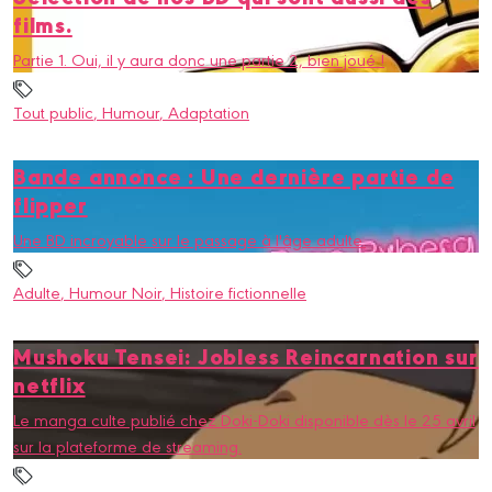
films.
Partie 1. Oui, il y aura donc une partie 2, bien joué !
Tout public
, Humour
, Adaptation
Bande annonce : Une dernière partie de
flipper
Une BD incroyable sur le passage à l'âge adulte.
Adulte
, Humour Noir
, Histoire fictionnelle
Mushoku Tensei: Jobless Reincarnation sur
netflix
Le manga culte publié chez Doki-Doki disponible dès le 25 avril
sur la plateforme de streaming.