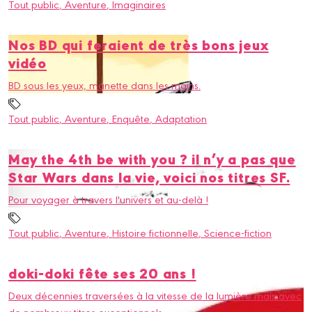
Tout public
, Aventure
, Imaginaires
Nos BD qui feraient de très bons jeux
vidéo
BD sous les yeux, manette dans les mains.
Tout public
, Aventure
, Enquête
, Adaptation
May the 4th be with you ? il n’y a pas que
Star Wars dans la vie, voici nos titres SF.
Pour voyager à travers l'univers et au-delà !
Tout public
, Aventure
, Histoire fictionnelle
, Science-fiction
doki-doki fête ses 20 ans !
Deux décennies traversées à la vitesse de la lumière mais avec
de nombreux titres exceptionnels.