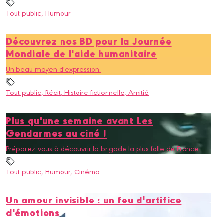
Tout public
, Humour
Découvrez nos BD pour la Journée
Mondiale de l'aide humanitaire
Un beau moyen d'expression.
Tout public
, Récit
, Histoire fictionnelle
, Amitié
Plus qu'une semaine avant Les
Gendarmes au ciné !
Préparez-vous à découvrir la brigade la plus folle de France.
Tout public
, Humour
, Cinéma
Un amour invisible : un feu d'artifice
d'émotions