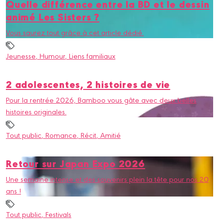
Quelle différence entre la BD et le dessin
animé Les Sisters ?
Vous saurez tout grâce à cet article dédié.
Jeunesse
, Humour
, Liens familiaux
2 adolescentes, 2 histoires de vie
Pour la rentrée 2026, Bamboo vous gâte avec deux belles
histoires originales.
Tout public
, Romance
, Récit
, Amitié
Retour sur Japan Expo 2026
Une semaine intense et des souvenirs plein la tête pour nos 20
ans !
Tout public
, Festivals