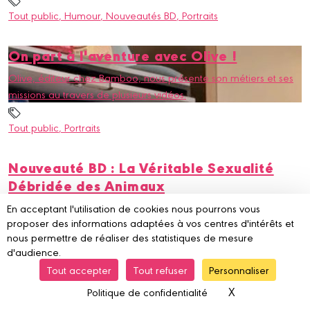
Tout public
, Humour
, Nouveautés BD
, Portraits
On part à l'aventure avec Olive !
Olive, éditeur chez Bamboo, nous présente son métiers et ses
missions au travers de plusieurs vidéos.
Tout public
, Portraits
Nouveauté BD : La Véritable Sexualité
Débridée des Animaux
Une BD drôle et pédagogique, à ne pas mettre en toutes les
En acceptant l'utilisation de cookies nous pourrons vous
proposer des informations adaptées à vos centres d'intérêts et
mains !
nous permettre de réaliser des statistiques de mesure
d'audience.
Adulte
, Histoire vraie
, Humour
, Animaux
, Nouveautés BD
Tout accepter
Tout refuser
Personnaliser
X
Masquer le ba
Politique de confidentialité
Inscrivez-vous à nos newsletters pour ne