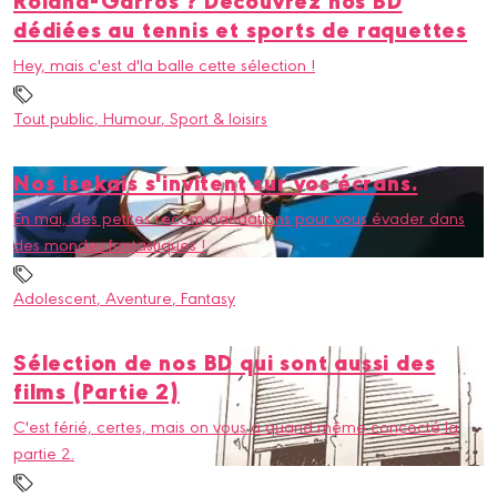
dédiées au tennis et sports de raquettes
Hey, mais c'est d'la balle cette sélection !
Tout public
, Humour
, Sport & loisirs
Nos isekais s'invitent sur vos écrans.
En mai, des petites recommandations pour vous évader dans
des mondes fantastiques !
Adolescent
, Aventure
, Fantasy
Sélection de nos BD qui sont aussi des
films (Partie 2)
C'est férié, certes, mais on vous a quand même concocté la
partie 2.