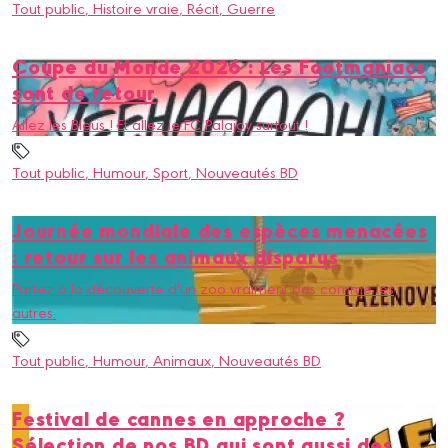
Tout public
, Histoire vraie
, Récit
, Guerre
Coupe du Monde 2026 : Les Footmaniacs
sont de retour
Allez les Bleus ! Et allez le FC Palajoy surtout !
Tout public
, Humour
, Sport
, Nouveautés BD
Journée mondiale des espèces menacées
: retour sur les animaux disparus
Partez à la découverte d'un zoo vraiment pas comme les
autres.
Tout public
, Humour
, Animaux
, Nouveautés BD
Festival de cannes en approche ?
Sélection de nos BD qui sont aussi des