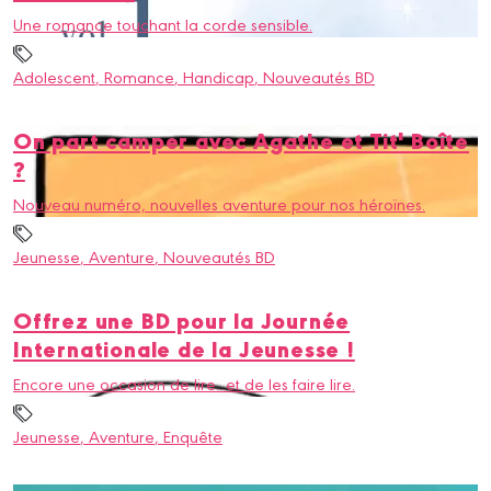
Une romance touchant la corde sensible.
Adolescent
, Romance
, Handicap
, Nouveautés BD
On part camper avec Agathe et Tit' Boîte
?
Nouveau numéro, nouvelles aventure pour nos héroïnes.
Jeunesse
, Aventure
, Nouveautés BD
Offrez une BD pour la Journée
Internationale de la Jeunesse !
Encore une occasion de lire...et de les faire lire.
Jeunesse
, Aventure
, Enquête