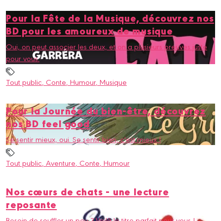
Pour la Fête de la Musique, découvrez nos
BD pour les amoureux de musique
Oui, on peut associer les deux, et on a plusieurs preuves juste
pour vous.
Tout public
, Conte
, Humour
, Musique
Pour la Journée du bien-être, découvrez
nos BD feel good
Se sentir mieux, oui. Se sentir bien, c'est mieux !
Tout public
, Aventure
, Conte
, Humour
Nos cœurs de chats - une lecture
reposante
Besoin de souffler un peu ? Voilà le titre parfait pour vous !