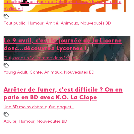
La collection animaux de Doki-Doki a trouvé la parfaite tête
d'affiche !
Tout public
, Humour
, Amitié
, Animaux
, Nouveautés BD
Le 9 avril, c'est la journée de la Licorne
donc...découvrez Lycornes !
Oui, avec un "y" comme dans "Youpi !"
Young Adult
, Conte
, Animaux
, Nouveautés BD
Arrêter de fumer, c'est difficile ? On en
parle en BD avec K.O. La Clope
Une BD moins chère qu'un paquet !
Adulte
, Humour
, Nouveautés BD