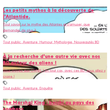
Les petits mythos à la découverte de
l'Atlantide.
Tout savoir sur le mythe des Atlantes et s'amuser, que
demander de plus ?
Tout public
, Aventure
, Humour
, Mythologie
, Nouveautés BD
À la recherche d'une autre vie avec nos
BD autour des aliens !
Vous croyez aux OVNIS ? En tout cas, avec ces BD, vous allez y
croire !
Tout public
, Aventure
, Enquête
The Marshal King : boichi au pays des
cowboys