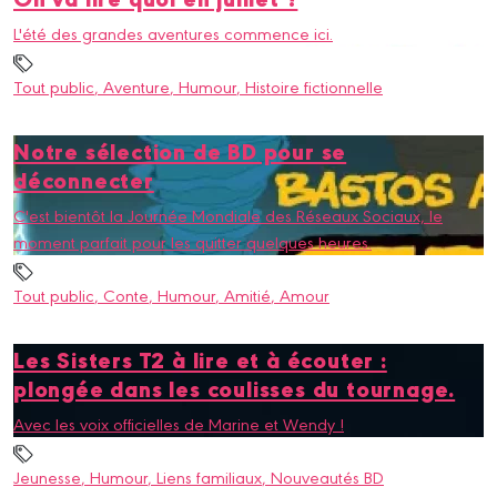
L'été des grandes aventures commence ici.
Tout public
, Aventure
, Humour
, Histoire fictionnelle
Notre sélection de BD pour se
déconnecter
C'est bientôt la Journée Mondiale des Réseaux Sociaux, le
moment parfait pour les quitter quelques heures.
Tout public
, Conte
, Humour
, Amitié
, Amour
Les Sisters T2 à lire et à écouter :
plongée dans les coulisses du tournage.
Avec les voix officielles de Marine et Wendy !
Jeunesse
, Humour
, Liens familiaux
, Nouveautés BD