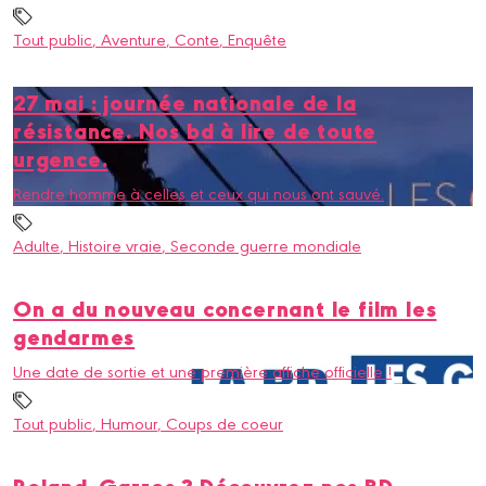
Tout public
, Aventure
, Conte
, Enquête
27 mai : journée nationale de la
résistance. Nos bd à lire de toute
urgence.
Rendre homme à celles et ceux qui nous ont sauvé.
Adulte
, Histoire vraie
, Seconde guerre mondiale
On a du nouveau concernant le film les
gendarmes
Une date de sortie et une première affiche officielle !
Tout public
, Humour
, Coups de coeur
Roland-Garros ? Découvrez nos BD