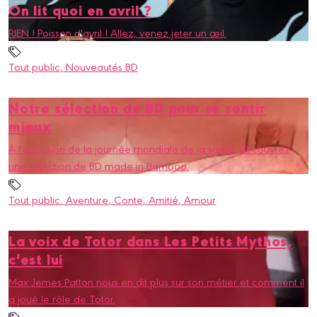
On lit quoi en avril ?
RIEN ! Poisson d'avril ! Allez, venez jeter un œil.
Tout public
, Nouveautés BD
Notre sélection de BD pour se sentir
mieux
À l'occasion de la journée mondiale de la santé, découvrez
une sélection de BD made in Bamboo.
Tout public
, Aventure
, Conte
, Amitié
, Amour
La voix de Totor dans Les Petits Mythos,
c'est lui
Max Jemes Patton nous en dit plus sur son métier et comment il
a joué le rôle de Totor.