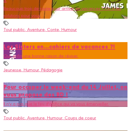
Beaucoup trop de route pour arriver en vacances ? On a les
solutions pour vous.
Tout public
, Aventure
, Conte
, Humour
Les Sisters en...cahiers de vacances ?!
Oui, enfin une bonne raison de réviser.
Jeunesse
, Humour
, Pédagogie
Pour occuper le week-end du 14 Juillet, on
vous propose des BD !
Il n'y a pas que le feu d'artifice qui va vous émerveiller.
Tout public
, Aventure
, Humour
, Coups de coeur