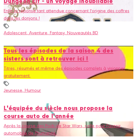
Dungeon Elf - un voyage inoubliable
Enfin la réponse tant attendue concernant l'origine des coffres
dans les donjons !
Adolescent
, Aventure
, Fantasy
, Nouveautés BD
Tous les épisodes de la saison 4 des
sisters sont à retrouver ici !
Titres, résumés et même des épisodes complets à visionner
gratuitement.
Jeunesse
, Humour
L'équipée du siècle nous propose la
course auto de l'année
Après la course des Pods de Star Wars, celle pour l'avenir
automobile de l'humanité.