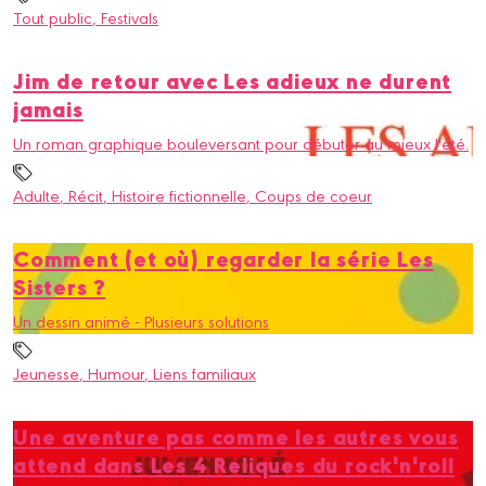
Tout public
, Festivals
Jim de retour avec Les adieux ne durent
jamais
Un roman graphique bouleversant pour débuter au mieux l'été.
Adulte
, Récit
, Histoire fictionnelle
, Coups de coeur
Comment (et où) regarder la série Les
Sisters ?
Un dessin animé - Plusieurs solutions
Jeunesse
, Humour
, Liens familiaux
Une aventure pas comme les autres vous
attend dans Les 4 Reliques du rock'n'roll