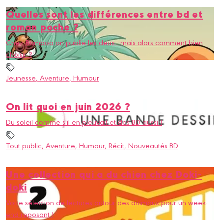
Quelles sont les différences entre bd et
roman poche ?
Chez Bamboo on publie les deux : mais alors comment bien
choisir ?
Jeunesse
, Aventure
, Humour
On lit quoi en juin 2026 ?
Du soleil comme s'il en pleuvait et des BD aussi !
Tout public
, Aventure
, Humour
, Récit
, Nouveautés BD
Une collection qui a du chien chez Doki-
doki
Votre sélection de lectures autour des animaux pour un week-
end reposant !