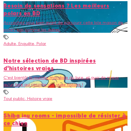
Besoin de sensations ? Les meilleurs
polars en BD
Accrochez vous bien avant de parcourir cette liste maison de
polars pas comme les autres.
Adulte
, Enquête
, Polar
Notre sélection de BD inspirées
d'histoires vraies
C'est bientôt la journée mondiale du livre...et quoi de mieux
qu'un livre qui raconte une vraie histoire !
Tout public
, Histoire vraie
Shiba inu rooms - impossible de résister à
ce chien