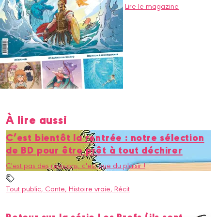
Lire le magazine
À lire aussi
C’est bientôt la rentrée : notre sélection
de BD pour être prêt à tout déchirer
C'est pas des révisions, c'est que du plaisir !
Tout public
, Conte
, Histoire vraie
, Récit
Retour sur la série Les Profs (ils sont