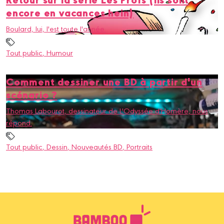
encore en vacances hein)
Boulard, lui, l'est toute l'année.
Tout public
, Humour
Comment dessiner une BD à partir d'un
scénario ?
Thomas Labourot, dessinateur de L'Odyssée d'Homère, nous
répond.
Tout public
, Dessin
, Nouveautés BD
, Portraits