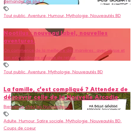
demander de plus ?
Tout public
, Aventure
, Humour
, Mythologie
, Nouveautés BD
Nootilus : nouveau label, nouvelles
aventures.
On commence de la meilleure des manières : avec Ulysse et
son extraordinaire voyage de retour.
Tout public
, Aventure
, Mythologie
, Nouveautés BD
La famille, c'est compliqué ? Attendez de
découvrir celle de la Nouvelle Arcadie
Bienvenue chez les Nomdedieu !
Adulte
, Humour
, Satire sociale
, Mythologie
, Nouveautés BD
,
Coups de coeur