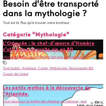
Besoin d'être transporté
dans la mythologie ?
Tout est là. Plus qu'à trouver votre bonheur.
Catégorie "Mythologie"
L’Odyssée : le chef-d’œuvre d’Homère
s’offre une nouvelle vie en BD
Hissez les voiles, le voyage ne fait que commencer.
Tout public
, Aventure
, Conte
, Mythologie
, Nouveautés BD
,
Coups de coeur
Les petits mythos à la découverte de
l'Atlantide.
Tout savoir sur le mythe des Atlantes et s'amuser, que