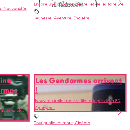
Encore une occasion de lire...et de les faire lire.
p
, Nouveautés
Jeunesse
, Aventure
, Enquête
ine
Les Gendarmes arrivent
armes
!
Nouveau trailer pour le film adapté de la BD
éponyme.
igade la plus
Tout public
, Humour
, Cinéma