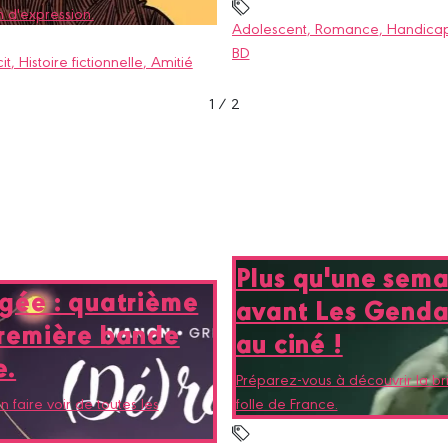
d'expression.
Adolescent
, Romance
, Handica
BD
it
, Histoire fictionnelle
, Amitié
1
/
2
Plus qu'une sema
gée : quatrième
avant Les Gend
remière bande
au ciné !
e.
Préparez-vous à découvrir la br
 faire voir de toutes les
folle de France.