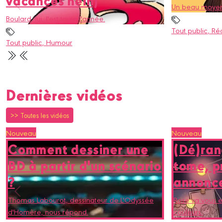
vacances hein)
Un beau moyen 
Boulard, lui, l'est toute l'année.
Tout public
, Réc
Tout public
, Humour
Dernières vidéos
>> Toutes les vidéos
Nouveau
Nouveau
Comment dessiner une
(Dé)ran
BD à partir d'un scénario
tome, p
?
annonc
Thomas Labourot, dessinateur de L'Odyssée
Rose va vous en
d'Homère, nous répond.
couleurs.