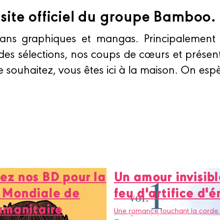
site officiel du groupe Bamboo.
ans graphiques et mangas. Principalement d
s sélections, nos coups de cœurs et présent
e souhaitez, vous êtes ici à la maison. On es
ez nos BD pour la
Un amour invisibl
 Mondiale de
feu d'artifice d'
humanitaire
Une romance touchant la corde 