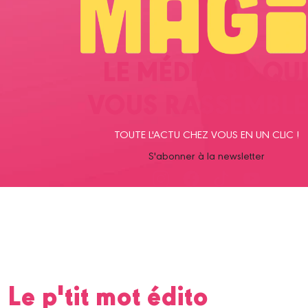
LE MÉDIA BD QU
VOUS RASSEMBLE
TOUTE L'ACTU CHEZ VOUS EN UN CLIC !
S'abonner à la newsletter
Le p'tit mot édito