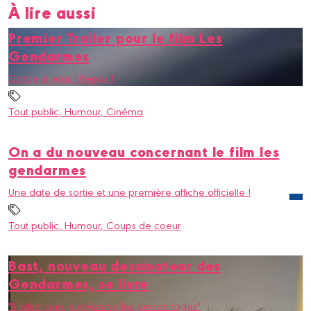
À lire aussi
Premier Trailer pour le film Les
Gendarmes
Garde à vous ! Repos !
Tout public
, Humour
, Cinéma
On a du nouveau concernant le film les
gendarmes
Une date de sortie et une première affiche officielle !
Tout public
, Humour
, Coups de coeur
Bast, nouveau dessinateur des
Gendarmes, se livre
"Il fallait que je préserve les personnages"