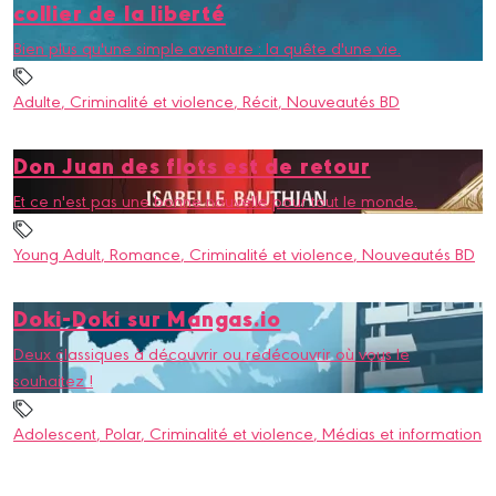
collier de la liberté
Bien plus qu'une simple aventure : la quête d'une vie.
Adulte
, Criminalité et violence
, Récit
, Nouveautés BD
Don Juan des flots est de retour
Et ce n'est pas une bonne nouvelle pour tout le monde.
Young Adult
, Romance
, Criminalité et violence
, Nouveautés BD
Doki-Doki sur Mangas.io
Deux classiques à découvrir ou redécouvrir où vous le
souhaitez !
Adolescent
, Polar
, Criminalité et violence
, Médias et information