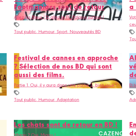
Footmaniacs sont de retour
a 
Allez les Bleus ! Et allez le FC Palajoy surtout !
Vot
ceu
Tout public
, Humour
, Sport
, Nouveautés BD
Tou
s
Festival de cannes en approche
Al
? Sélection de nos BD qui sont
v
aussi des films.
d
Partie 1. Oui, il y aura donc une partie 2, bien joué !
Et 
Tout public
, Humour
, Adaptation
Adu
Les chats sont de retour en BD !
En
d
Miaou ? Oui, Miaou !