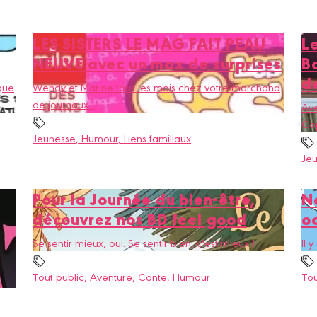
LES SISTERS LE MAG FAIT PEAU
Le
NEUVE avec un max de surprises
B
d
 que
Wendy et Marine tous les mois chez votre marchand
de journaux !
Ave
Cop
Jeunesse
, Humour
, Liens familiaux
Je
Pour la Journée du bien-être,
N
découvrez nos BD feel good
o
Se sentir mieux, oui. Se sentir bien, c'est mieux !
Il 
Tout public
, Aventure
, Conte
, Humour
Tou