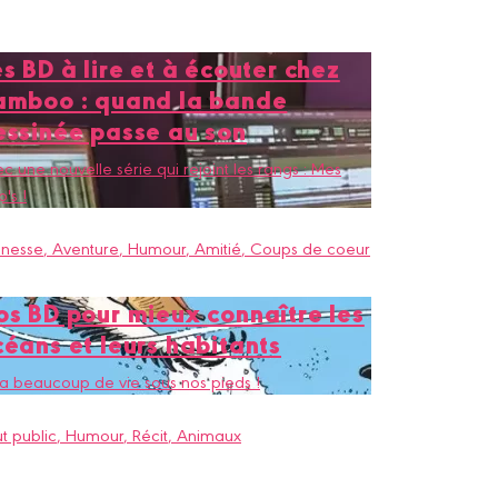
s BD à lire et à écouter chez
amboo : quand la bande
essinée passe au son
c une nouvelle série qui rejoint les rangs : Mes
's !
unesse
, Aventure
, Humour
, Amitié
, Coups de coeur
os BD pour mieux connaître les
céans et leurs habitants
y a beaucoup de vie sous nos pieds !
t public
, Humour
, Récit
, Animaux