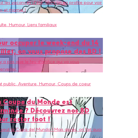
st les vacances d'été, alors on en profite pour voir
i et mamie !
lte
, Humour
, Liens familiaux
our occuper le week-end du 14
illet, on vous propose des BD !
n'y a pas que le feu d'artifice qui va vous
rveiller.
t public
, Aventure
, Humour
, Coups de coeur
a Coupe du Monde est
erminée ? Découvrez nos BD
ur rester foot !
veut la Copa del Mundo ! Mais après, on fait quoi