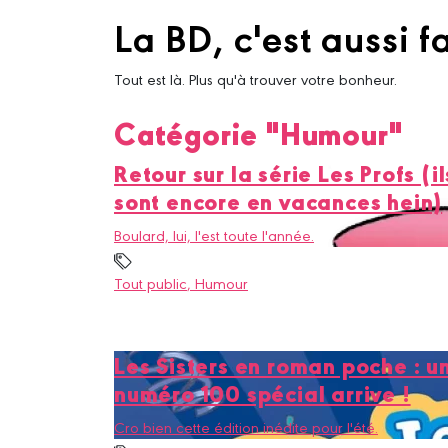
La BD, c'est aussi fa
Tout est là. Plus qu'à trouver votre bonheur.
Catégorie "Humour"
Retour sur la série Les Profs (il
sont encore en vacances hein)
Boulard, lui, l'est toute l'année.
Tout public
, Humour
Les Sisters en roman poche : u
numéro 100 spécial arrive !
Cro bien cette édition inédite pour l'été.