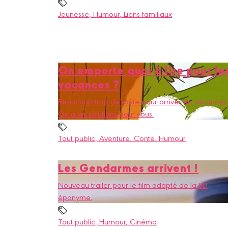
Jeunesse
, Humour
, Liens familiaux
On emporte quoi à lire pour le
vacances ?
Beaucoup trop de route pour arriver en vacances
On a les solutions pour vous.
Tout public
, Aventure
, Conte
, Humour
Les Gendarmes arrivent !
Nouveau trailer pour le film adapté de la BD
éponyme.
Tout public
, Humour
, Cinéma