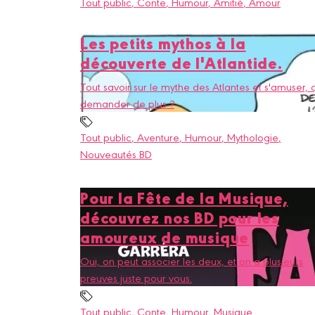
Tout public
, Conte
, Humour
, Amitié
, Amour
Les petits mythos à la
découverte de l'Atlantide.
Tout savoir sur le mythe des Atlantes et s'amuser,
demander de plus ?
Tout public
, Aventure
, Humour
, Mythologie
,
Nouveautés BD
Pour la Fête de la Musique,
découvrez nos BD pour les
amoureux de musique
Oui, on peut associer les deux, et on a plusieurs
preuves juste pour vous.
Tout public
, Conte
, Humour
, Musique