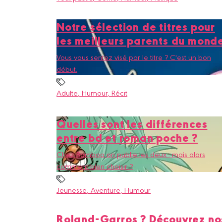
Notre sélection de titres pour
les meilleurs parents du mond
Vous vous sentez visé par le titre ? C'est un bon
début.
Adulte
, Humour
, Récit
Quelles sont les différences
entre bd et roman poche ?
Chez Bamboo on publie les deux : mais alors
comment bien choisir ?
Jeunesse
, Aventure
, Humour
Roland-Garros ? Découvrez no