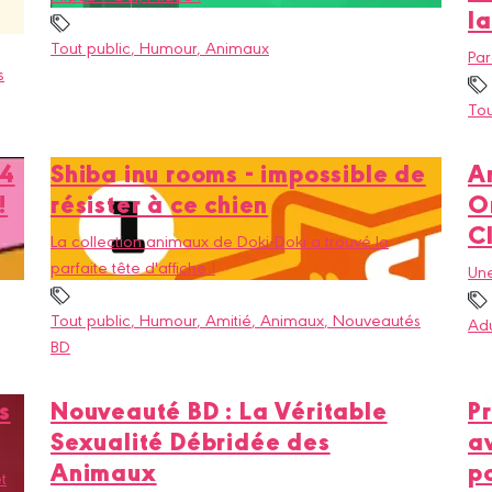
la
Tout public
, Humour
, Animaux
Par
s
Tou
 4
Shiba inu rooms - impossible de
Ar
!
résister à ce chien
O
C
à
La collection animaux de Doki-Doki a trouvé la
parfaite tête d'affiche !
Une
Tout public
, Humour
, Amitié
, Animaux
, Nouveautés
Adu
BD
s
Nouveauté BD : La Véritable
P
Sexualité Débridée des
a
Animaux
p
t