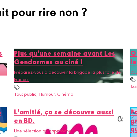
it pour rire non ?
s
Plus qu'une semaine avant Les
Qu
Gendarmes au ciné !
le
Préparez-vous à découvrir la brigade la plus folle de
Vou
France.
Je
Tout public
, Humour
, Cinéma
n
L'amitié, ça se découvre aussi
P
en BD.
gr
q
Une sélection qui rapproche.