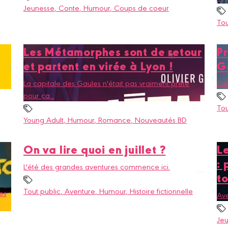
Jeunesse
, Conte
, Humour
, Coups de coeur
Tou
Les Métamorphes sont de retour
Pr
et partent en virée à Lyon !
G
La capitale des Gaules n'était pas vraiment prête
Gar
pour ça...
Tou
Young Adult
, Humour
, Romance
, Nouveautés BD
On va lire quoi en juillet ?
Le
: 
L'été des grandes aventures commence ici.
t
Tout public
, Aventure
, Humour
, Histoire fictionnelle
es
Ave
Je