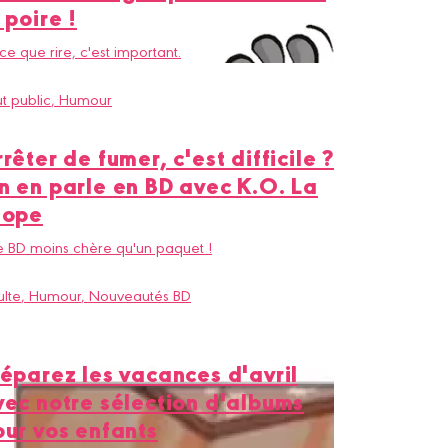
 poire !
ce que rire, c'est important.
t public
, Humour
rêter de fumer, c'est difficile ?
n en parle en BD avec K.O. La
lope
 BD moins chère qu'un paquet !
lte
, Humour
, Nouveautés BD
réparez les vacances d'avril
vec notre sélection d'albums
our vos enfants