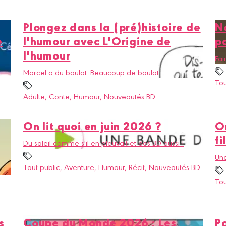
Plongez dans la (pré)histoire de
No
e
l'humour avec L'Origine de
p
l'humour
Fai
Marcel a du boulot. Beaucoup de boulot.
Tou
Adulte
, Conte
, Humour
, Nouveautés BD
On lit quoi en juin 2026 ?
O
f
Du soleil comme s'il en pleuvait et des BD aussi !
Une
Tout public
, Aventure
, Humour
, Récit
, Nouveautés BD
Tou
s
Coupe du Monde 2026 : Les
Po