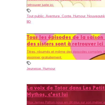
retrouver juste ici.
Tout public
, Aventure
, Conte
, Humour
, Nouveauté
BD
Tous les épisodes de la saison
des sisters sont à retrouver ici 
Titres, résumés et même des épisodes complets 
visionner gratuitement.
Jeunesse
, Humour
La voix de Totor dans Les Petit
Mythos, c'est lui
Max Jemes Patton nous en dit plus sur son métier e