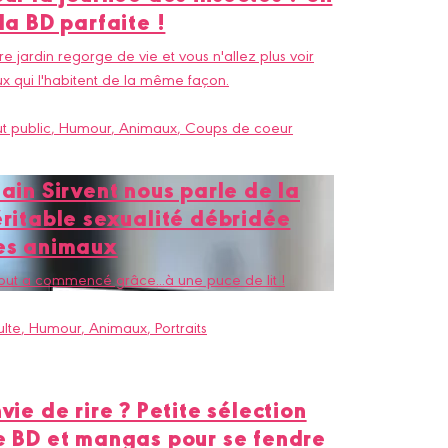
la BD parfaite !
re jardin regorge de vie et vous n'allez plus voir
x qui l'habitent de la même façon.
t public
, Humour
, Animaux
, Coups de coeur
ain Sirvent nous parle de la
éritable sexualité débridée
es animaux
tout a commencé grâce...à une puce de lit !
lte
, Humour
, Animaux
, Portraits
vie de rire ? Petite sélection
e BD et mangas pour se fendre