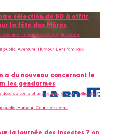
tre sélection de BD à offrir
our la fête des Mères
re plaisir à sa maman, rien de plus beau.
t public
, Aventure
, Humour
, Liens familiaux
n a du nouveau concernant le
ilm les gendarmes
 date de sortie et une première affiche officielle !
t public
, Humour
, Coups de coeur
ur la journée des insectes ? on