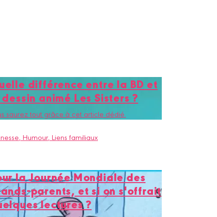
elle différence entre la BD et
 dessin animé Les Sisters ?
s saurez tout grâce à cet article dédié.
unesse
, Humour
, Liens familiaux
our la Journée Mondiale des
ands-parents, et si on s'offrait
uelques lectures ?