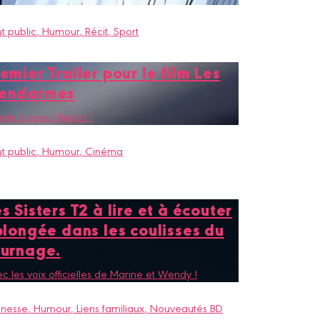
t public
, Humour
, Récit
, Sport
emier Trailer pour le film Les
endarmes
de à vous ! Repos !
t public
, Humour
, Cinéma
s Sisters T2 à lire et à écouter
plongée dans les coulisses du
ournage.
c les voix officielles de Marine et Wendy !
unesse
, Humour
, Liens familiaux
, Nouveautés BD