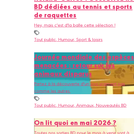
BD dédiées au tennis et sports
de raquettes
Hey, mais c'est d'la balle cette sélection !
Tout public
, Humour
, Sport & loisirs
Journée mondiale des espèce
menacées : retour sur les
animaux disparus
Partez à la découverte d'un zoo vraiment pas
comme les autres.
Tout public
, Humour
, Animaux
, Nouveautés BD
On lit quoi en mai 2026 ?
Toutes nos sorties BD pour le mois à venir sont à