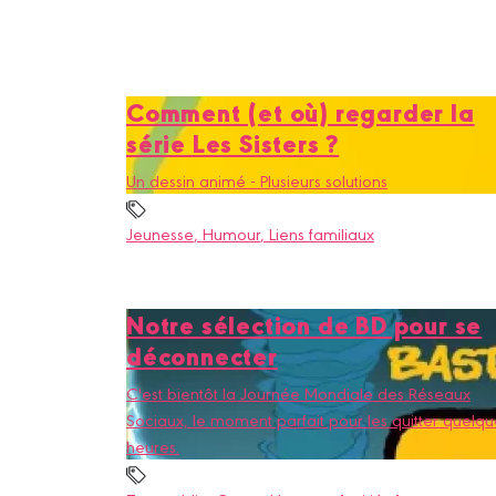
Comment (et où) regarder la
série Les Sisters ?
Un dessin animé - Plusieurs solutions
Jeunesse
, Humour
, Liens familiaux
Notre sélection de BD pour se
déconnecter
C'est bientôt la Journée Mondiale des Réseaux
Sociaux, le moment parfait pour les quitter quelqu
heures.