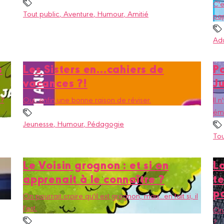
C'e
Tout public
, Aventure
, Humour
, Amitié
pap
Adu
s
Les Sisters en...cahiers de
P
vacances ?!
Ju
 ?
Oui, enfin une bonne raison de réviser.
Il 
éme
Jeunesse
, Humour
, Pédagogie
Tou
Le Voisin grognon : et si on
L
apprenait à le connaître ?
t
po
On pourrait croire qu'il est grognon, mais...en fait si, il
l'est.
On 
?