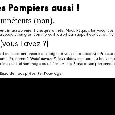
es Pompiers aussi !
compétents (non).
nnent inlassablement chaque année.
Noël, Pâques, les vacances d
 majuscule et en gras, comme ça il ressort par rapport aux autres. No
vous l'avez ?)
d ou Lucie ont encore des pages à vous faire découvrir. Et cette fo
e tome 24, nommé
"Froid devant !"
, les soldats (m'ouais) du feu von
ar ailleurs un bel hommage au célèbre Michel Blanc et son personn
nzo de nous présenter l'ouvrage :