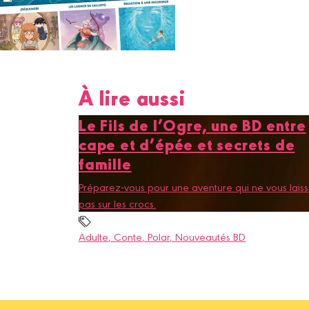
À lire aussi
Le Fils de l’Ogre, une BD entre
cape et d’épée et secrets de
famille
Préparez-vous pour une aventure qui ne vous lais
pas sur les crocs.
Adulte
, Conte
, Polar
, Nouveautés BD