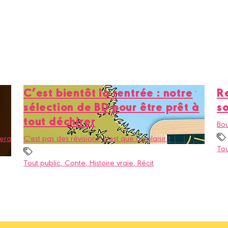
C’est bientôt la rentrée : notre
Re
sélection de BD pour être prêt à
s
tout déchirer
Bou
sera
C'est pas des révisions, c'est que du plaisir !
Tou
Tout public
, Conte
, Histoire vraie
, Récit