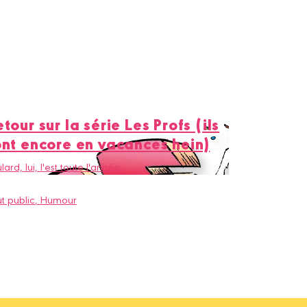
tour sur la série Les Profs (ils
ont encore en vacances hein)
lard, lui, l'est toute l'année.
t public
, Humour