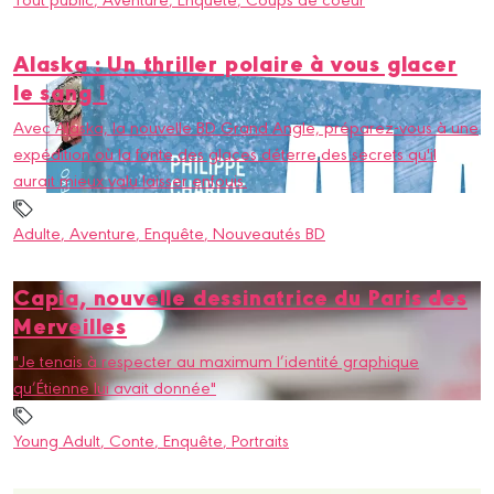
Alaska : Un thriller polaire à vous glacer
le sang !
Avec Alaska, la nouvelle BD Grand Angle, préparez-vous à une
expédition où la fonte des glaces déterre des secrets qu'il
aurait mieux valu laisser enfouis.
Adulte
, Aventure
, Enquête
, Nouveautés BD
Capia, nouvelle dessinatrice du Paris des
Merveilles
"Je tenais à respecter au maximum l’identité graphique
qu’Étienne lui avait donnée"
Young Adult
, Conte
, Enquête
, Portraits