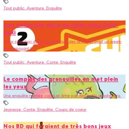
Tout public
, Aventure
, Enquête
Une collection qui a du chien chez Doki-
doki
Votre sélection de lectures autour des animaux pour un week-
end reposant !
Tout public
, Aventure
, Conte
, Enquête
Le complot des grenouilles en met plein
les yeux
Une enquête menée corps et âme par des petits amphibiens.
Jeunesse
, Conte
, Enquête
, Coups de coeur
Nos BD qui feraient de très bons jeux