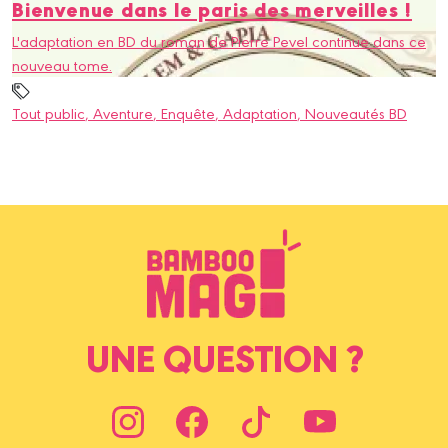
Bienvenue dans le paris des merveilles !
L'adaptation en BD du roman de Pierre Pevel continue dans ce
nouveau tome.
Tout public
, Aventure
, Enquête
, Adaptation
, Nouveautés BD
UNE QUESTION ?