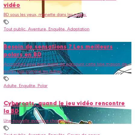
vidéo
BD sous les yeux, manette dans les mains.
Tout public
, Aventure
, Enquête
, Adaptation
Besoin de sensations ? Les meilleurs
polars en BD
Accrochez vous bien avant de parcourir cette liste maison de
polars pas comme les autres.
Adulte
, Enquête
, Polar
Cybercats, quand le jeu vidéo rencontre
la BD
Une nouvelle aventure chanimée !
Tout public
, Aventure
, Enquête
, Coups de coeur