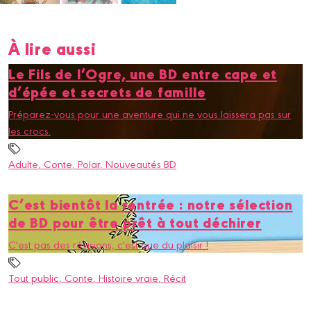
À lire aussi
Le Fils de l’Ogre, une BD entre cape et
d’épée et secrets de famille
Préparez-vous pour une aventure qui ne vous laissera pas sur
les crocs.
Adulte
, Conte
, Polar
, Nouveautés BD
C’est bientôt la rentrée : notre sélection
de BD pour être prêt à tout déchirer
C'est pas des révisions, c'est que du plaisir !
Tout public
, Conte
, Histoire vraie
, Récit