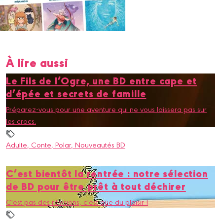
À lire aussi
Le Fils de l’Ogre, une BD entre cape et
d’épée et secrets de famille
Préparez-vous pour une aventure qui ne vous laissera pas sur
les crocs.
Adulte
, Conte
, Polar
, Nouveautés BD
C’est bientôt la rentrée : notre sélection
de BD pour être prêt à tout déchirer
C'est pas des révisions, c'est que du plaisir !