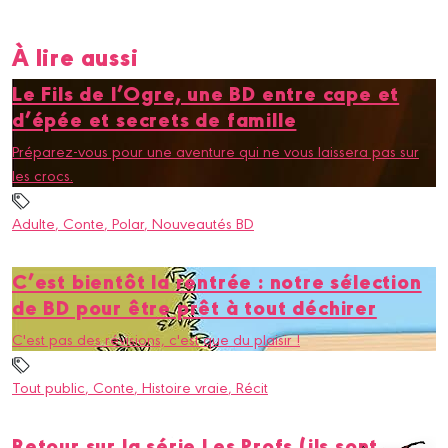
À lire aussi
Le Fils de l’Ogre, une BD entre cape et
d’épée et secrets de famille
Préparez-vous pour une aventure qui ne vous laissera pas sur
les crocs.
Adulte
, Conte
, Polar
, Nouveautés BD
C’est bientôt la rentrée : notre sélection
de BD pour être prêt à tout déchirer
C'est pas des révisions, c'est que du plaisir !
Tout public
, Conte
, Histoire vraie
, Récit
Retour sur la série Les Profs (ils sont