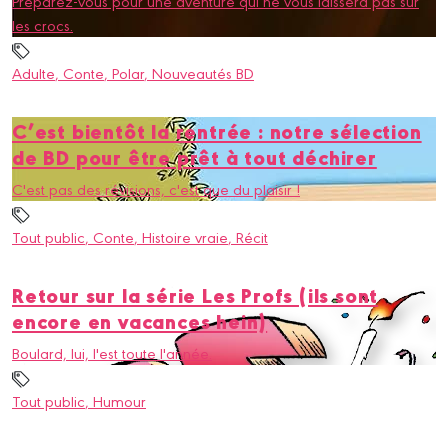
Préparez-vous pour une aventure qui ne vous laissera pas sur
les crocs.
Adulte
, Conte
, Polar
, Nouveautés BD
C’est bientôt la rentrée : notre sélection
de BD pour être prêt à tout déchirer
C'est pas des révisions, c'est que du plaisir !
Tout public
, Conte
, Histoire vraie
, Récit
Retour sur la série Les Profs (ils sont
encore en vacances hein)
Boulard, lui, l'est toute l'année.
Tout public
, Humour