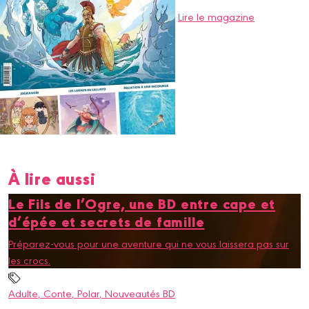
Lire le magazine
À lire aussi
Le Fils de l’Ogre, une BD entre cape et
d’épée et secrets de famille
Préparez-vous pour une aventure qui ne vous laissera pas sur
les crocs.
Adulte
, Conte
, Polar
, Nouveautés BD