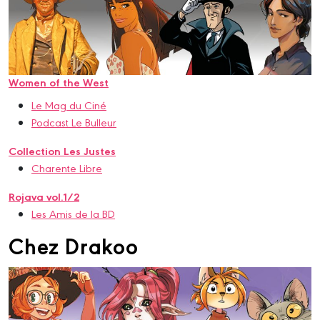
Women of the West
Le Mag du Ciné
Podcast Le Bulleur
Collection Les Justes
Charente Libre
Rojava vol.1/2
Les Amis de la BD
Chez Drakoo