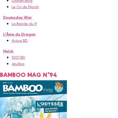
Gohan Blog
Le Cri du Mochi
Doomsday War
La Bande du 9
L'Âme du Dragon
Actua BD
Helck
1001 BD
JeuXpo
BAMBOO MAG N°94