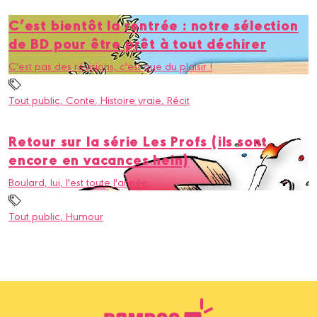
C’est bientôt la rentrée : notre sélection
de BD pour être prêt à tout déchirer
C'est pas des révisions, c'est que du plaisir !
Tout public
, Conte
, Histoire vraie
, Récit
Retour sur la série Les Profs (ils sont
encore en vacances hein)
Boulard, lui, l'est toute l'année.
Tout public
, Humour