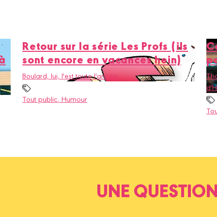
Retour sur la série Les Profs (ils
C
 à
sont encore en vacances hein)
pa
Boulard, lui, l'est toute l'année.
Tho
d'
Tout public
, Humour
Tou
UNE QUESTION