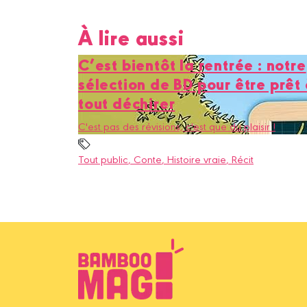
À lire aussi
C’est bientôt la rentrée : notre
sélection de BD pour être prêt
tout déchirer
C'est pas des révisions, c'est que du plaisir !
Tout public
, Conte
, Histoire vraie
, Récit