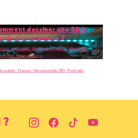
omment dessiner une BD à
rtir d'un scénario ?
mas Labourot, dessinateur de L'Odyssée
Homère, nous répond.
t public
, Dessin
, Nouveautés BD
, Portraits
 ?