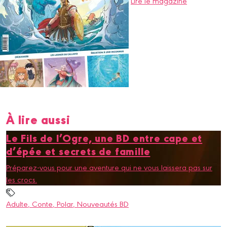
Lire le magazine
À lire aussi
Le Fils de l’Ogre, une BD entre cape et
d’épée et secrets de famille
Préparez-vous pour une aventure qui ne vous laissera pas sur
les crocs.
Adulte
, Conte
, Polar
, Nouveautés BD