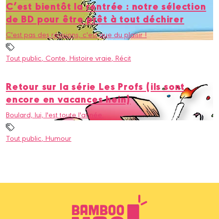
C’est bientôt la rentrée : notre sélection
de BD pour être prêt à tout déchirer
C'est pas des révisions, c'est que du plaisir !
Tout public
, Conte
, Histoire vraie
, Récit
Retour sur la série Les Profs (ils sont
encore en vacances hein)
Boulard, lui, l'est toute l'année.
Tout public
, Humour