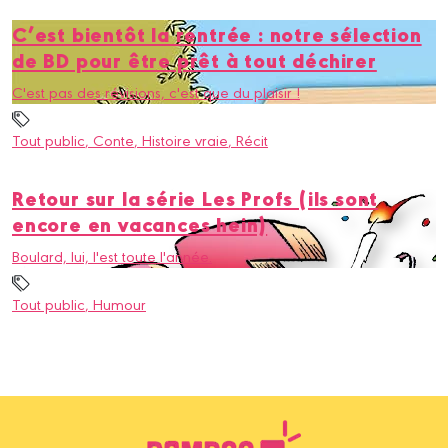
C’est bientôt la rentrée : notre sélection
de BD pour être prêt à tout déchirer
C'est pas des révisions, c'est que du plaisir !
Tout public
, Conte
, Histoire vraie
, Récit
Retour sur la série Les Profs (ils sont
encore en vacances hein)
Boulard, lui, l'est toute l'année.
Tout public
, Humour