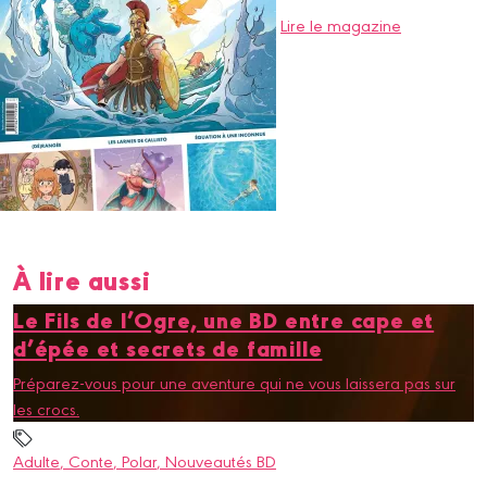
Lire le magazine
À lire aussi
Le Fils de l’Ogre, une BD entre cape et
d’épée et secrets de famille
Préparez-vous pour une aventure qui ne vous laissera pas sur
les crocs.
Adulte
, Conte
, Polar
, Nouveautés BD