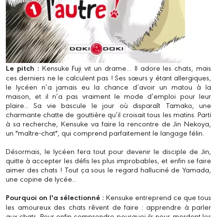
Le pitch :
Kensuke Fuji vit un drame… Il adore les chats, mais
ces derniers ne le calculent pas ! Ses sœurs y étant allergiques,
le lycéen n’a jamais eu la chance d’avoir un matou à la
maison, et il n’a pas vraiment le mode d’emploi pour leur
plaire... Sa vie bascule le jour où disparaît Tamako, une
charmante chatte de gouttière qu’il croisait tous les matins. Parti
à sa recherche, Kensuke va faire la rencontre de Jin Nekoya,
un "maître-chat", qui comprend parfaitement le langage félin.
Désormais, le lycéen fera tout pour devenir le disciple de Jin,
quitte à accepter les défis les plus improbables, et enfin se faire
aimer des chats ! Tout ça sous le regard halluciné de Yamada,
une copine de lycée...
Pourquoi on l'a sélectionné :
Kensuke entreprend ce que tous
les amoureux des chats rêvent de faire : apprendre à parler
aux chats. Pour enfin comprendre pourquoi ils nous mordent les