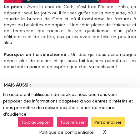
Le pitch :
Avec le chat de Cath, c’est trop l’éclate ! Enfin, ça
dépend : sauf les jours où il fait ses griffes sur la moquette, où il
squatte le bureau de Cath et où il transforme les factures à
payer en boulettes de papier… Une série pleine de fraîcheur et
de tendresse qui raconte la vie quotidienne d'un père
célibataire et de sa fille, aux prises avec leur félin un peu trop
filou.
Pourquoi on l'a sélectionné :
Un duo qui nous accompagne
depuis plus de dix ans et qui nous fait toujours autant rire. Les
deux font la paire et on espère que chat va continuer !
MAIS AUSSI :
Dans mon village on
En acceptant l'utilisation de cookies nous pourrons vous
proposer des informations adaptées à vos centres d'intérêts et
mangeait des chats -
nous permettre de réaliser des statistiques de mesure
d'audience.
histoire complète - Pelaez &
Tout accepter
Tout refuser
Personnaliser
Porcel
X
Masquer le ba
Politique de confidentialité