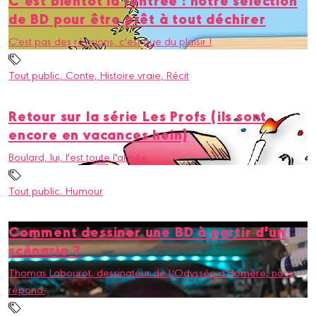
de BD pour être prêt à tout déchirer
C'est pas des révisions, c'est que du plaisir !
Tout public
, Conte
, Histoire vraie
, Récit
Retour sur la série Les Profs (ils sont
encore en vacances hein)
Boulard, lui, l'est toute l'année.
Tout public
, Humour
Comment dessiner une BD à partir d'un
scénario ?
Thomas Labourot, dessinateur de L'Odyssée d'Homère, nous
répond.