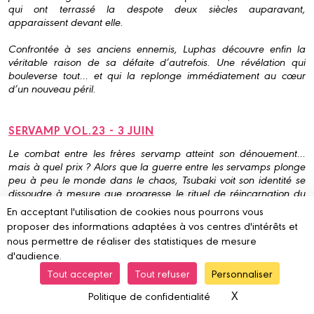
qui ont terrassé la despote deux siècles auparavant,
apparaissent devant elle.
Confrontée à ses anciens ennemis, Luphas découvre enfin la
véritable raison de sa défaite d’autrefois. Une révélation qui
bouleverse tout… et qui la replonge immédiatement au cœur
d’un nouveau péril.
SERVAMP VOL.23 - 3 JUIN
Le combat entre les frères servamp atteint son dénouement…
mais à quel prix ? Alors que la guerre entre les servamps plonge
peu à peu le monde dans le chaos, Tsubaki voit son identité se
dissoudre à mesure que progresse le rituel de réincarnation du
Comte. Chaque instant qui passe le rapproche un peu plus de la
En acceptant l'utilisation de cookies nous pourrons vous
disparition totale.
proposer des informations adaptées à vos centres d'intérêts et
nous permettre de réaliser des statistiques de mesure
Déterminés à le sauver, ses 2e classe mettent tout en œuvre pour
d'audience.
interrompre le rituel avant qu’il ne soit trop tard. Mais tandis que
l’affrontement s’intensifie, les blessures du passé refont surface.
Tout accepter
Tout refuser
Personnaliser
Les secrets et la tragédie qui ont façonné Tsubaki sont enfin
X
Masquer le ba
Politique de confidentialité
dévoilés, révélant toute la douleur cachée derrière son sourire.