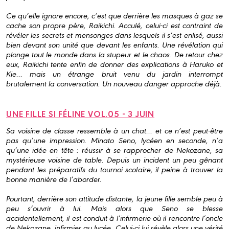
Ce qu’elle ignore encore, c’est que derrière les masques à gaz se
cache son propre père, Raikichi. Acculé, celui-ci est contraint de
révéler les secrets et mensonges dans lesquels il s’est enlisé, aussi
bien devant son unité que devant les enfants. Une révélation qui
plonge tout le monde dans la stupeur et le chaos. De retour chez
eux, Raikichi tente enfin de donner des explications à Haruko et
Kie… mais un étrange bruit venu du jardin interrompt
brutalement la conversation. Un nouveau danger approche déjà.
UNE FILLE SI FÉLINE VOL.05 - 3 JUIN
Sa voisine de classe ressemble à un chat… et ce n’est peut-être
pas qu’une impression. Minato Seno, lycéen en seconde, n’a
qu’une idée en tête : réussir à se rapprocher de Nekozane, sa
mystérieuse voisine de table. Depuis un incident un peu gênant
pendant les préparatifs du tournoi scolaire, il peine à trouver la
bonne manière de l’aborder.
Pourtant, derrière son attitude distante, la jeune fille semble peu à
peu s’ouvrir à lui. Mais alors que Seno se blesse
accidentellement, il est conduit à l’infirmerie où il rencontre l’oncle
de Nekozane, infirmier au lycée. Celui-ci lui révèle alors une vérité