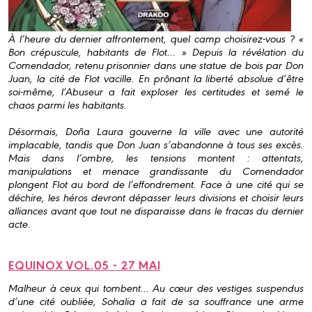
À l’heure du dernier affrontement, quel camp choisirez-vous ? «
Bon crépuscule, habitants de Flot… » Depuis la révélation du
Comendador, retenu prisonnier dans une statue de bois par Don
Juan, la cité de Flot vacille. En prônant la liberté absolue d’être
soi-même, l’Abuseur a fait exploser les certitudes et semé le
chaos parmi les habitants.
Désormais, Doña Laura gouverne la ville avec une autorité
implacable, tandis que Don Juan s’abandonne à tous ses excès.
Mais dans l’ombre, les tensions montent : attentats,
manipulations et menace grandissante du Comendador
plongent Flot au bord de l’effondrement. Face à une cité qui se
déchire, les héros devront dépasser leurs divisions et choisir leurs
alliances avant que tout ne disparaisse dans le fracas du dernier
acte.
EQUINOX VOL.05 - 27 MAI
Malheur à ceux qui tombent… Au cœur des vestiges suspendus
d’une cité oubliée, Sohalia a fait de sa souffrance une arme