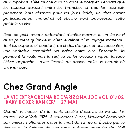
aux imprévus. L’été touche à sa fin dans le bosquet. Pendant que
les oiseaux dansent entre les branches et que les écureuils
préparent leurs réserves pour les jours froids, un chat errant
particulièrement maladroit et obstiné vient bouleverser cette
paisible routine.
Pour un petit oiseau débordant d’enthousiasme et un écureuil
aussi prudent qu’anxieux, c’est le début d’un voyage inattendu.
Tout les oppose, et pourtant, au fil des dangers et des rencontres,
une véritable complicité va naître entre eux. Ensemble, ils
prennent la route vers le sud, là où les oiseaux migrent lorsque
l’hiver approche… avec l’espoir de trouver enfin un endroit où
vivre en paix.
Chez Grand Angle
LA VIE EXTRAORDINAIRE D'ARIZONA JOE VOL.01/02
"BABY BOXER BANKER" - 27 MAI
Quand un héritier de la haute société découvre la vie sur les
routes… New York, 1876. À seulement 13 ans, Newland Arrow voit
son univers s’effondrer après la mort de sa mère. Étouffé par le
silence et la froideur de son père, puissant banquier de Wall