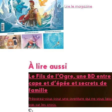
Lire le magazine
À lire aussi
Le Fils de l’Ogre, une BD entre
cape et d’épée et secrets de
famille
Préparez-vous pour une aventure qui ne vous lais
pas sur les crocs.