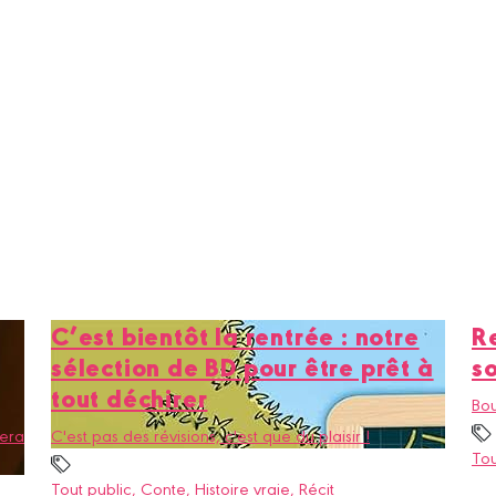
C’est bientôt la rentrée : notre
Re
sélection de BD pour être prêt à
s
tout déchirer
Bou
sera
C'est pas des révisions, c'est que du plaisir !
Tou
Tout public
, Conte
, Histoire vraie
, Récit