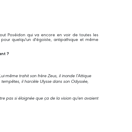
tout Poséidon qui va encore en voir de toutes les
rs pour quelqu'un d'égoïste, antipathique et même
ant ?
i-même trahit son frère Zeus, il inonde l’Attique
es tempêtes, il harcèle Ulysse dans son Odyssée,
tre pas si éloignée que ça de la vision qu'en avaient