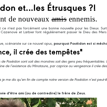
don et...les Étrusques ?!
 font de nouveaux
amis
ennemis.
..et ce n'est pas forcément une bonne nouvelle pour les Dieux. Sur
que Cazenove et Larbier font régulièrement passer le Dieu des Me
 scénariste sur ce nouvel opus,
pourquoi Poséidon est si méch
ce, il crée des tempêtes"
de Poséidon sont soit des monstres soit des gens peu fréquentables. Lu
rigine de l’existence du Minotaure, par caprice ou vengeance il crée d
is je me dis qu’en fin de compte notre version de Poséidon n’est peut-ê
vie d'être ami (ou de contredire) le frère de Zeus.