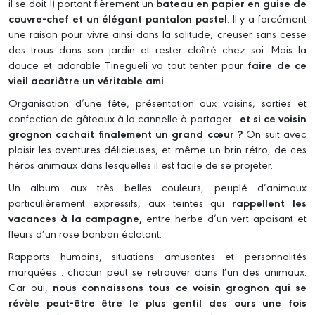
il se doit !) portant fièrement un
bateau en papier en guise de
couvre-chef et un élégant pantalon pastel
. Il y a forcément
une raison pour vivre ainsi dans la solitude, creuser sans cesse
des trous dans son jardin et rester cloîtré chez soi. Mais la
douce et adorable Tinegueli va tout tenter pour
faire de ce
vieil acariâtre un véritable ami
.
Organisation d’une fête, présentation aux voisins, sorties et
confection de gâteaux à la cannelle à partager :
et si ce voisin
grognon cachait finalement un grand cœur ?
On suit avec
plaisir les aventures délicieuses, et même un brin rétro, de ces
héros animaux dans lesquelles il est facile de se projeter.
Un album aux très belles couleurs, peuplé d’animaux
particulièrement expressifs, aux teintes qui
rappellent les
vacances à la campagne,
entre herbe d’un vert apaisant et
fleurs d’un rose bonbon éclatant.
Rapports humains, situations amusantes et personnalités
marquées : chacun peut se retrouver dans l’un des animaux.
Car oui,
nous connaissons tous ce voisin grognon qui se
révèle peut-être être le plus gentil des ours une fois