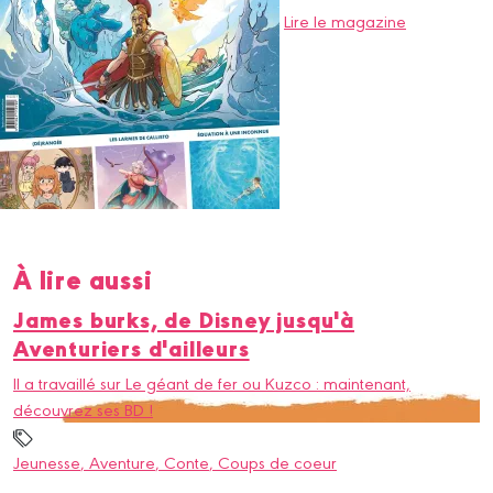
Lire le magazine
À lire aussi
James burks, de Disney jusqu'à
Aventuriers d'ailleurs
Il a travaillé sur Le géant de fer ou Kuzco : maintenant,
découvrez ses BD !
Jeunesse
, Aventure
, Conte
, Coups de coeur