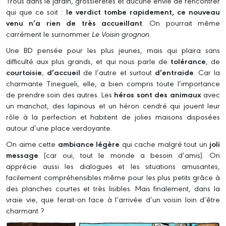
Trous dans le jardin, grossièretés et aucune envie de rencontrer
qui que ce soit :
le verdict tombe rapidement, ce nouveau
venu n’a rien de très accueillant
. On pourrait même
carrément le surnommer
Le Voisin grognon
.
Une BD pensée pour les plus jeunes, mais qui plaira sans
difficulté aux plus grands, et qui nous parle de
tolérance
, de
courtoisie
,
d’accueil
de l’autre et surtout
d’entraide
. Car la
charmante Tinegueli, elle, a bien compris toute l’importance
de prendre soin des autres. Les
héros sont des animaux
avec
un manchot, des lapinous et un héron cendré qui jouent leur
rôle à la perfection et habitent de jolies maisons disposées
autour d’une place verdoyante.
On aime cette
ambiance légère
qui cache malgré tout un
joli
message
(car oui, tout le monde a besoin d’amis). On
apprécie aussi les dialogues et les situations amusantes,
facilement compréhensibles même pour les plus petits grâce à
des planches courtes et très lisibles. Mais finalement, dans la
vraie vie, que ferait-on face à l’arrivée d’un voisin loin d’être
charmant ?