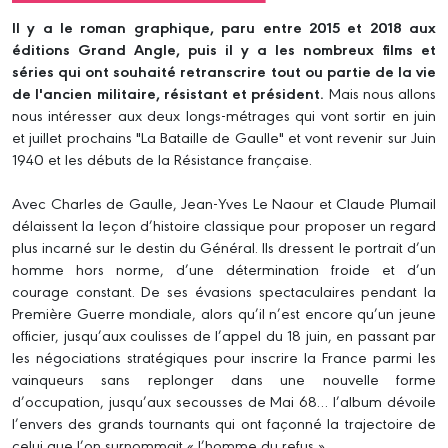
Il y a le roman graphique, paru entre 2015 et 2018 aux
éditions Grand Angle, puis il y a les nombreux films et
séries qui ont souhaité retranscrire tout ou partie de la vie
de l'ancien militaire, résistant et président.
Mais nous allons
nous intéresser aux deux longs-métrages qui vont sortir en juin
et juillet prochains "La Bataille de Gaulle" et vont revenir sur Juin
1940 et les débuts de la Résistance française.
Avec Charles de Gaulle, Jean-Yves Le Naour et Claude Plumail
délaissent la leçon d’histoire classique pour proposer un regard
plus incarné sur le destin du Général. Ils dressent le portrait d’un
homme hors norme, d’une détermination froide et d’un
courage constant. De ses évasions spectaculaires pendant la
Première Guerre mondiale, alors qu’il n’est encore qu’un jeune
officier, jusqu’aux coulisses de l’appel du 18 juin, en passant par
les négociations stratégiques pour inscrire la France parmi les
vainqueurs sans replonger dans une nouvelle forme
d’occupation, jusqu’aux secousses de Mai 68… l’album dévoile
l’envers des grands tournants qui ont façonné la trajectoire de
celui que l’on surnommait « l’homme du refus ».