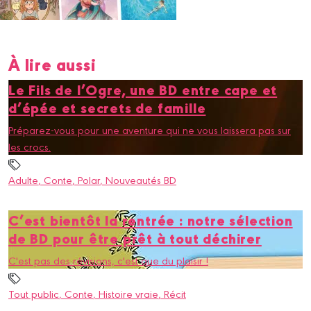
À lire aussi
Le Fils de l’Ogre, une BD entre cape et
d’épée et secrets de famille
Préparez-vous pour une aventure qui ne vous laissera pas sur
les crocs.
Adulte
, Conte
, Polar
, Nouveautés BD
C’est bientôt la rentrée : notre sélection
de BD pour être prêt à tout déchirer
C'est pas des révisions, c'est que du plaisir !
Tout public
, Conte
, Histoire vraie
, Récit