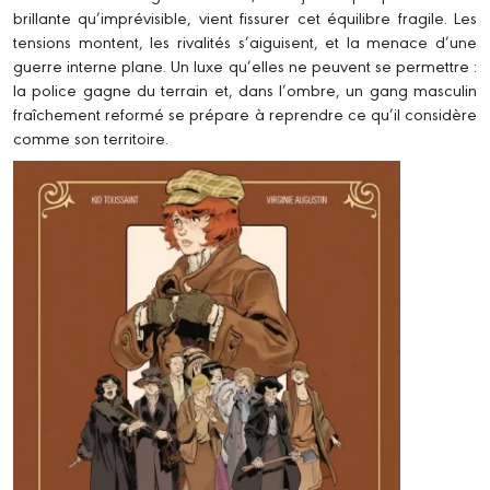
brillante qu’imprévisible, vient fissurer cet équilibre fragile. Les
tensions montent, les rivalités s’aiguisent, et la menace d’une
guerre interne plane. Un luxe qu’elles ne peuvent se permettre :
la police gagne du terrain et, dans l’ombre, un gang masculin
fraîchement reformé se prépare à reprendre ce qu’il considère
comme son territoire.