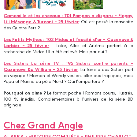
Camomille et les chevaux : T01 Pompon a disparu – Floppy,
Lili Mésange & Turconi – 25 février
: Où est passé la mascotte
des Quatre-Fers ?
Les Petits Mythos : T02 Midas et l’excité d’or – Cazenove &
Larbier – 25 février
: Totor, Atlas et Artémis partent à la
recherche de Midas ! Il a été enlevé. Mais par qui ?
Les Sisters La série TV : T95 Sisters contre parents –
Cazenove &a William – 25 février
: La famille des Sisters part
en voyage ! Maman et Wendy veulent aller aux tropiques, mais
Papa et Marine au pôle Nord ? Qui l’emportera ?
Pourquoi on aime ?
Le format poche ! Romans courts, illustrés,
100 % inédits. Complémentaires à l’univers de la série BD
originale.
Chez Grand Angle
ALASKA : HISTOIRE COMPLÈTE – PHILIPPE CHARLOT