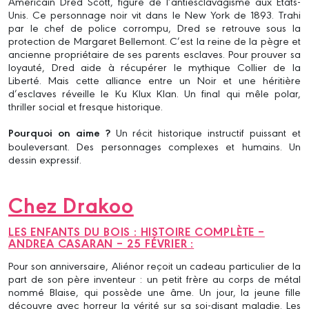
Américain Dred Scott, figure de l’antiesclavagisme aux États-
Unis. Ce personnage noir vit dans le New York de 1893. Trahi
par le chef de police corrompu, Dred se retrouve sous la
protection de Margaret Bellemont. C’est la reine de la pègre et
ancienne propriétaire de ses parents esclaves. Pour prouver sa
loyauté, Dred aide à récupérer le mythique Collier de la
Liberté. Mais cette alliance entre un Noir et une héritière
d’esclaves réveille le Ku Klux Klan. Un final qui mêle polar,
thriller social et fresque historique.
Pourquoi on aime ?
Un récit historique instructif puissant et
bouleversant. Des personnages complexes et humains. Un
dessin expressif.
Chez Drakoo
LES ENFANTS DU BOIS : HISTOIRE COMPLÈTE –
ANDREA CASARAN – 25 FÉVRIER :
Pour son anniversaire, Aliénor reçoit un cadeau particulier de la
part de son père inventeur : un petit frère au corps de métal
nommé Blaise, qui possède une âme. Un jour, la jeune fille
découvre avec horreur la vérité sur sa soi-disant maladie. Les