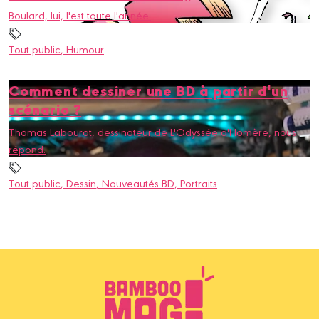
Boulard, lui, l'est toute l'année.
Tout public
, Humour
Comment dessiner une BD à partir d'un
scénario ?
Thomas Labourot, dessinateur de L'Odyssée d'Homère, nous
répond.
Tout public
, Dessin
, Nouveautés BD
, Portraits