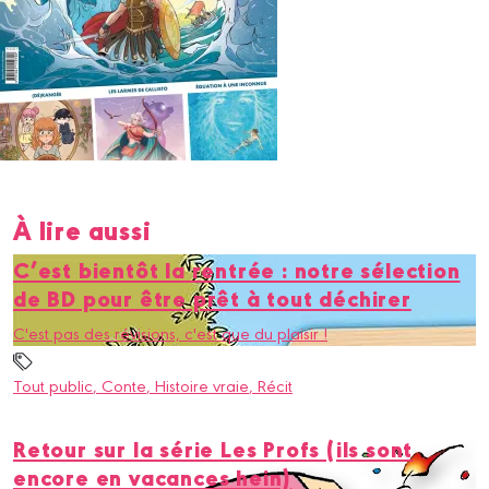
À lire aussi
C’est bientôt la rentrée : notre sélection
de BD pour être prêt à tout déchirer
C'est pas des révisions, c'est que du plaisir !
Tout public
, Conte
, Histoire vraie
, Récit
Retour sur la série Les Profs (ils sont
encore en vacances hein)