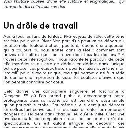
Voici l’histoire oubliée d’une elfe solitaire et énigmatique… qui
transporte des coffres sur son dos.
Un drôle de travail
Avis à tous les fans de fantasy, RPG et jeux de rôle, cette série
est faite pour vous. River Slan part d’un postulat de départ qui
peut sembler loufoque et qui, pourtant, répond à une question
qui a toujours pu nous trotter dans la tête : comment sont
arrivés ces coffres que l’on trouve dans tous les donjons ? A
travers cette interrogation, il nous raconte le parcours de cette
elfe mystérieuse qui erre de dédale en dédale dans l’unique
but de poser ces précieux trésors pour les futurs aventuriers. Un
“travail” pour le moins unique, mais qui permet aussi à la série
de donner une impression de visiter les coulisses d’univers que
l’on pensait connaître par cœur.
Cela donne une atmosphère singulière et fascinante à
Dungeon Elf
où l’on prend plaisir à accompagner notre
protagoniste dans sa routine qui est loin d’être aussi simple
qu’on pourrait le croire. Car même si elle vient juste déposer
les coffres tant convoités, il lui faut aussi affronter les nombreux
dangers qui résident dans chaque lieu qu’elle visite. C’est une
aventure où la contemplation croise l’action pour un résultat
spectaculaire. On est autant intrigué de découvrir ces
nouveaux paysages en compagnie de cette elfe que de la voir