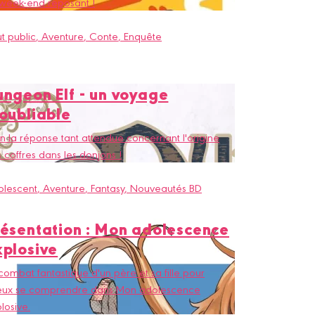
week-end reposant !
t public
, Aventure
, Conte
, Enquête
ungeon Elf - un voyage
noubliable
in la réponse tant attendue concernant l'origine
 coffres dans les donjons !
olescent
, Aventure
, Fantasy
, Nouveautés BD
résentation : Mon adolescence
xplosive
combat fantastique d'un père et sa fille pour
eux se comprendre dans Mon adolescence
losive.