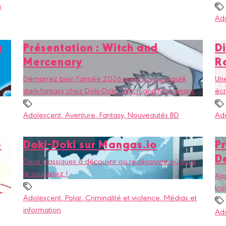
s
Ad
a
Présentation : Witch and
Di
Mercenary
R
Démarrez bien l'année 2026 avec la nouveauté
Une
dark-fantasy chez Doki-Doki : Witch and Mercenary.
écr
Adolescent
, Aventure
, Fantasy
, Nouveautés BD
Ad
e
Doki-Doki sur Mangas.io
Pr
D
Deux classiques à découvrir ou redécouvrir où vous
le souhaitez !
App
tra
Adolescent
, Polar
, Criminalité et violence
, Médias et
information
Ad