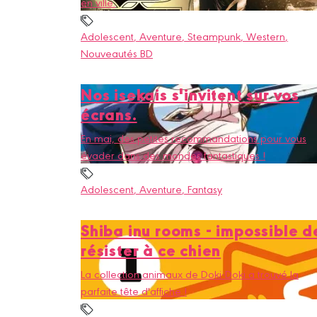
en ville.
Adolescent
, Aventure
, Steampunk
, Western
,
Nouveautés BD
Nos isekais s'invitent sur vos
écrans.
En mai, des petites recommandations pour vous
évader dans des mondes fantastiques !
Adolescent
, Aventure
, Fantasy
Shiba inu rooms - impossible d
résister à ce chien
La collection animaux de Doki-Doki a trouvé la
parfaite tête d'affiche !