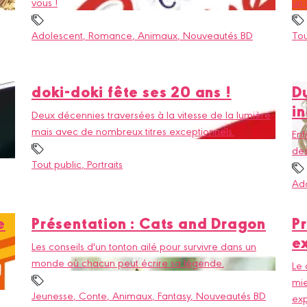
vous !
un 
Adolescent
, Romance
, Animaux
, Nouveautés BD
Tou
doki-doki fête ses 20 ans !
D
i
Deux décennies traversées à la vitesse de la lumière
mais avec de nombreux titres exceptionnels.
Enf
des
Tout public
, Portraits
Ad
e
Présentation : Cats and Dragon
P
e
Les conseils d'un tonton ailé pour survivre dans un
monde où chacun peut écrire sa légende.
Le 
mi
Jeunesse
, Conte
, Animaux
, Fantasy
, Nouveautés BD
exp