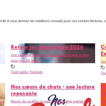
 prêt à vous donner les meilleurs conseils pour vos soirées lectures
Retour sur Japan Expo 2026
C
E
Une semaine intense et des souvenirs plein la tête
pour nos 20 ans !
On 
Tout public
, Festivals
Tou
Nos cœurs de chats - une lecture
Un
reposante
c
ue
Besoin de souffler un peu ? Voilà le titre parfait pour
Vot