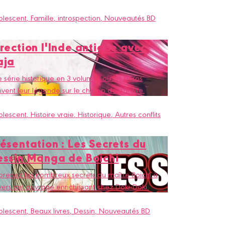
olescent
, Famille
, introspection
, Nouveautés BD
rection l'Inde antique avec
aja
 série historique en 3 volumes où les héros
ivent leur légende sur le champ de bataille.
olescent
, Histoire vraie
, Historique
, Autres conflits
ésentation : Les Secrets du
essin Manga de Boichi
renez les nombreux secrets du maître Boichi à
vers cet ouvrage enrichissant chez Doki-Doki.
olescent
, Beaux livres
, Dessin
, Nouveautés BD