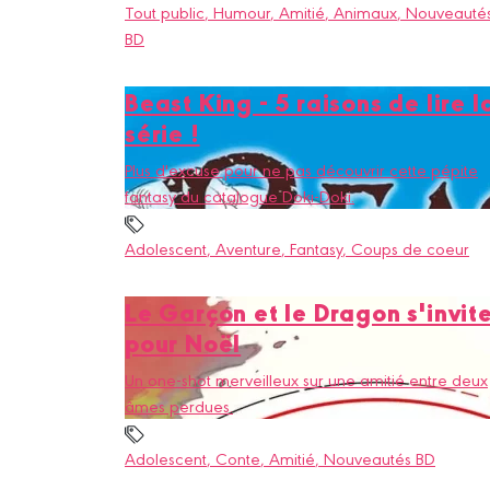
Tout public
, Humour
, Amitié
, Animaux
, Nouveauté
BD
Beast King - 5 raisons de lire l
série !
Plus d'excuse pour ne pas découvrir cette pépite
fantasy du catalogue Doki-Doki.
Adolescent
, Aventure
, Fantasy
, Coups de coeur
Le Garçon et le Dragon s'invit
pour Noël
Un one-shot merveilleux sur une amitié entre deux
âmes perdues.
Adolescent
, Conte
, Amitié
, Nouveautés BD