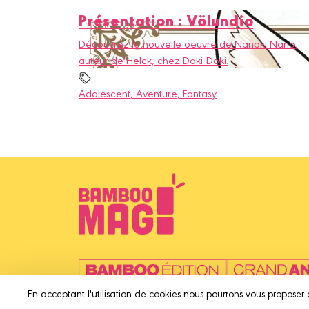
Présentation : Völundio
Découvrez la nouvelle oeuvre de Nanaki Nano,
auteur de Helck, chez Doki-Doki.
Adolescent
, Aventure
, Fantasy
En acceptant l'utilisation de cookies nous pourrons vous proposer 