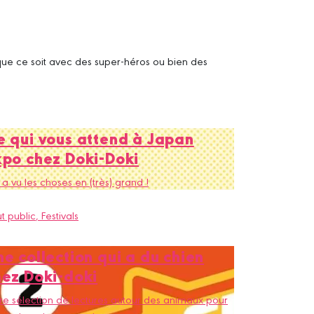
, que ce soit avec des super-héros ou bien des
e qui vous attend à Japan
xpo chez Doki-Doki
a vu les choses en (très) grand !
t public
, Festivals
e collection qui a du chien
hez Doki-doki
re sélection de lectures autour des animaux pour