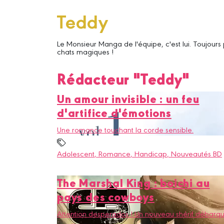
Teddy
Le Monsieur Manga de l'équipe, c'est lui. Toujours
chats magiques !
Rédacteur "Teddy"
Un amour invisible : un feu
d'artifice d'émotions
Une romance touchant la corde sensible.
Adolescent
, Romance
, Handicap
, Nouveautés BD
The Marshal King : boichi au
pays des cowboys
Attention desperados ! Un nouveau shérif débarq