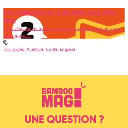
Une collection qui a du chien chez Doki-
doki
Votre sélection de lectures autour des animaux pour un week-
end reposant !
Tout public
, Aventure
, Conte
, Enquête
UNE QUESTION ?