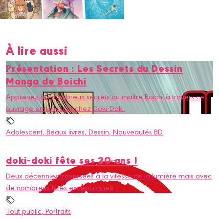
À lire aussi
Présentation : Les Secrets du Dessin
Manga de Boichi
Apprenez les nombreux secrets du maître Boichi à travers cet
ouvrage enrichissant chez Doki-Doki.
Adolescent
, Beaux livres
, Dessin
, Nouveautés BD
doki-doki fête ses 20 ans !
Deux décennies traversées à la vitesse de la lumière mais avec
de nombreux titres exceptionnels.
Tout public
, Portraits