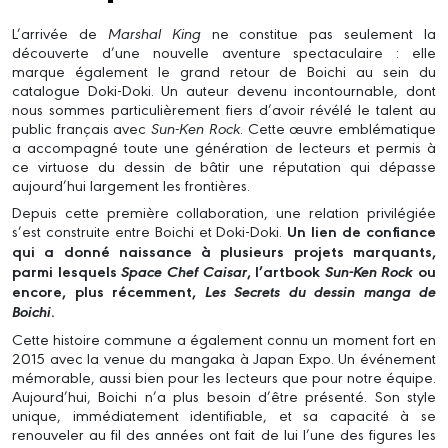
L’arrivée de
Marshal King
ne constitue pas seulement la
découverte d’une nouvelle aventure spectaculaire : elle
marque également le grand retour de Boichi au sein du
catalogue Doki-Doki. Un auteur devenu incontournable, dont
nous sommes particulièrement fiers d’avoir révélé le talent au
public français avec
Sun-Ken Rock
. Cette œuvre emblématique
a accompagné toute une génération de lecteurs et permis à
ce virtuose du dessin de bâtir une réputation qui dépasse
aujourd’hui largement les frontières.
Depuis cette première collaboration, une relation privilégiée
s’est construite entre Boichi et Doki-Doki.
Un lien de confiance
qui a donné naissance à plusieurs projets marquants,
parmi lesquels
Space Chef Caisar
, l’artbook
Sun-Ken Rock
ou
encore, plus récemment,
Les Secrets du dessin manga de
Boichi
.
Cette histoire commune a également connu un moment fort en
2015 avec la venue du mangaka à Japan Expo. Un événement
mémorable, aussi bien pour les lecteurs que pour notre équipe.
Aujourd’hui, Boichi n’a plus besoin d’être présenté. Son style
unique, immédiatement identifiable, et sa capacité à se
renouveler au fil des années ont fait de lui l’une des figures les