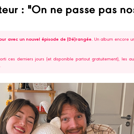
uteur : "On ne passe pas no
our avec un nouvel épisode de (Dé)rangée.
Un album encore une
sorti ces derniers jours (et disponible partout gratuitement), les
.