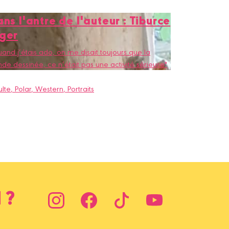
ns l'antre de l'auteur : Tiburce
ger
and j’étais ado, on me disait toujours que la
de dessinée, ce n’était pas une activité sérieuse"
lte
, Polar
, Western
, Portraits
 ?