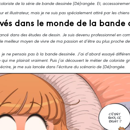
coloriste de la série de bande dessinée (Dé)rangée. Et, accessoiremen
r et illustrateur, mais je ne suis pas spécialement attiré par les chie
vés dans le monde de la bande 
 lancé dans des études de dessin. Je suis devenu professionnel en comm
it le meilleur moyen de vivre de ma passion et d’être au plus proche des
je ne pensais pas à la bande dessinée. J’ai d’abord essayé différent
ce qui me plairait vraiment. Puis j’ai découvert le métier de coloriste
crire, je me suis lancée dans l’écriture du scénario de (Dé)rangée.