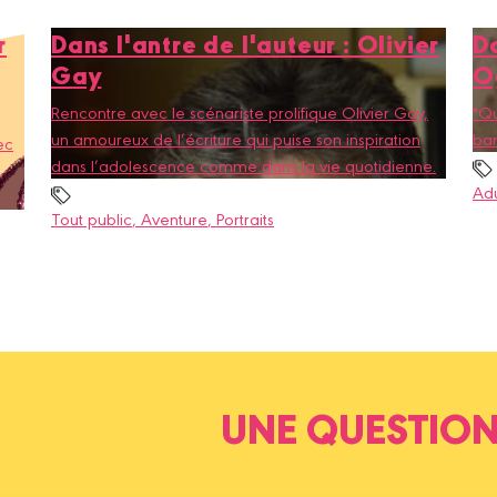
r
Dans l'antre de l'auteur : Olivier
Da
Gay
O
Rencontre avec le scénariste prolifique Olivier Gay,
"Qu
un amoureux de l’écriture qui puise son inspiration
ban
ec
dans l’adolescence comme dans la vie quotidienne.
Adu
Tout public
, Aventure
, Portraits
UNE QUESTION