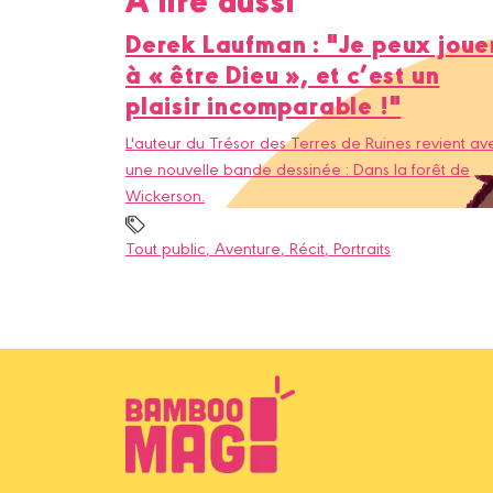
Derek Laufman : "Je peux joue
à « être Dieu », et c’est un
plaisir incomparable !"
L'auteur du Trésor des Terres de Ruines revient av
une nouvelle bande dessinée : Dans la forêt de
Wickerson.
Tout public
, Aventure
, Récit
, Portraits