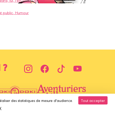
lard, lui, l'est toute l'année.
t public
, Humour
 ?
Tout accepter
réaliser des statistiques de mesure d'audience.
X
Masquer le bandeau des cookies
'équipe derrière le site