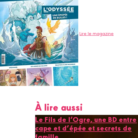
Lire le magazine
À lire aussi
Le Fils de l’Ogre, une BD entre
cape et d’épée et secrets de
famille