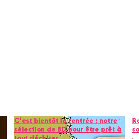
C’est bientôt la rentrée : notre
Re
sélection de BD pour être prêt à
s
tout déchirer