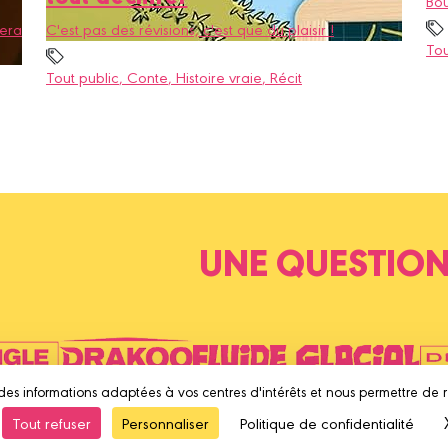
Bou
sera
C'est pas des révisions, c'est que du plaisir !
Tou
Tout public
, Conte
, Histoire vraie
, Récit
UNE QUESTION
des informations adaptées à vos centres d'intérêts et nous permettre de 
Tout refuser
Personnaliser
Politique de confidentialité
ion
Mentions légales
Conditions d'utilisation
Vie privée
L