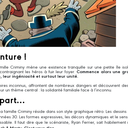
nture !
a famille Criminy mène une existence tranquille sur une petite île 
contraignant les héros à fuir leur foyer.
Commence alors une gra
leur ingéniosité et surtout leur unité.
ritoires inconnus, affrontent de nombreux dangers et découvrent de
un thème central : la solidarité familiale face à l’inconnu.
part...
 famille Criminy réside dans son style graphique rétro. Les dessins s
années 30. Les formes expressives, les décors dynamiques et le s
ssable. Il faut dire que le scénariste, Ryan Ferrier, sait habileme
k & Morty. C'est vous dire...