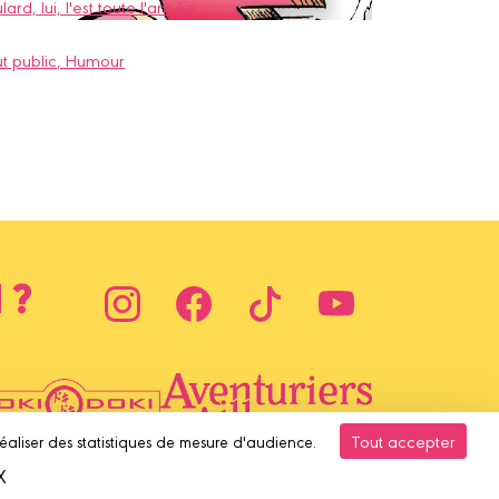
lard, lui, l'est toute l'année.
t public
, Humour
 ?
Tout accepter
réaliser des statistiques de mesure d'audience.
X
Masquer le bandeau des cookies
'équipe derrière le site