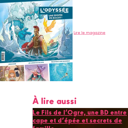
Lire le magazine
À lire aussi
Le Fils de l’Ogre, une BD entre
cape et d’épée et secrets de
famille