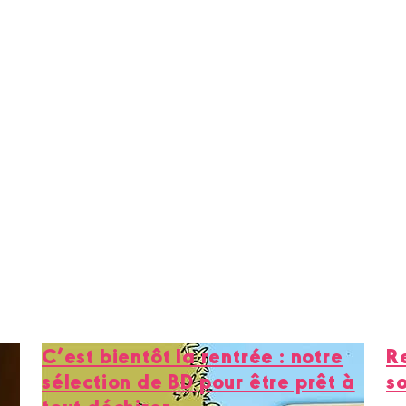
C’est bientôt la rentrée : notre
Re
sélection de BD pour être prêt à
s
tout déchirer