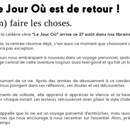
 Jour Où est de retour !
) faire les choses.
 la célèbre série
"Le Jour Où" arrive ce 27 août dans nos libraire
e tête, la rentrée résonne déjà, c'est aussi ce moment que choisiss
era pas exception.
auteurs nous embarquent à nouveau dans un voyage personnel, spiritu
age central de cette aventure toujours aussi feel-good et qui fait u
urnant de sa vie. Après des années de dévouement à sa carrière et
ous plongent dans ses réflexions, ses doutes et ses découvertes.
ments de solitude, elle apprend à apprécier le silence et la bea
r chaque instant. Les lecteurs retrouveront avec plaisir le style chal
s rappelle que la vie est un voyage parsemé d'embûches, mais au
ir frais qui nous encourage à nous recentrer sur l'essentiel. Alors,
temps.