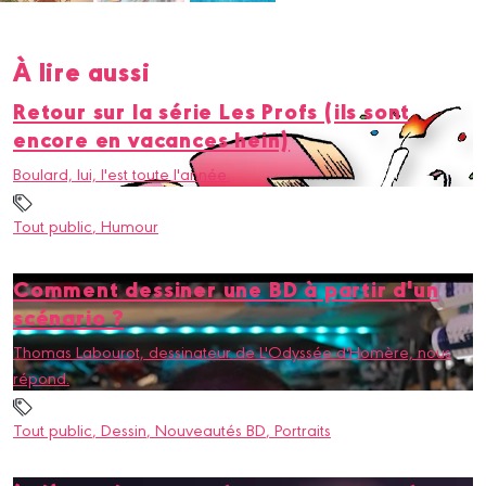
À lire aussi
Retour sur la série Les Profs (ils sont
encore en vacances hein)
Boulard, lui, l'est toute l'année.
Tout public
, Humour
Comment dessiner une BD à partir d'un
scénario ?
Thomas Labourot, dessinateur de L'Odyssée d'Homère, nous
répond.
Tout public
, Dessin
, Nouveautés BD
, Portraits