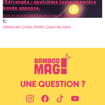
(Dé)rangée : quatrième tome, première
bande annonce.
Rose va vous en faire voir de toutes les couleurs.
Adolescent
, Conte
, Amitié
, Coups de coeur
UNE QUESTION ?