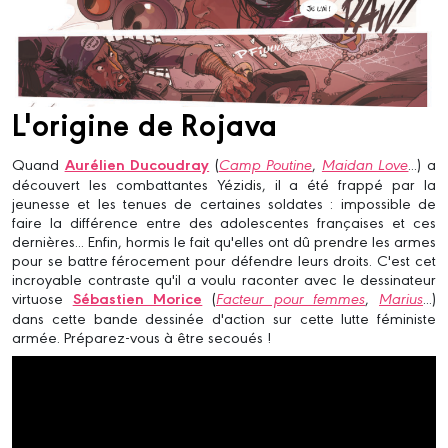
L'origine de Rojava
Quand
Aurélien Ducoudray
(
Camp Poutine
,
Maidan Love
...) a
découvert les combattantes Yézidis, il a été frappé par la
jeunesse et les tenues de certaines soldates : impossible de
faire la différence entre des adolescentes françaises et ces
dernières... Enfin, hormis le fait qu'elles ont dû prendre les armes
pour se battre férocement pour défendre leurs droits. C'est cet
incroyable contraste qu'il a voulu raconter avec le dessinateur
virtuose
Sébastien Morice
(
Facteur pour femmes
,
Marius
...)
dans cette bande dessinée d'action sur cette lutte féministe
armée. Préparez-vous à être secoués !