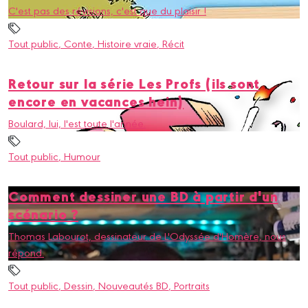
C'est pas des révisions, c'est que du plaisir !
Tout public
, Conte
, Histoire vraie
, Récit
Retour sur la série Les Profs (ils sont
encore en vacances hein)
Boulard, lui, l'est toute l'année.
Tout public
, Humour
Comment dessiner une BD à partir d'un
scénario ?
Thomas Labourot, dessinateur de L'Odyssée d'Homère, nous
répond.
Tout public
, Dessin
, Nouveautés BD
, Portraits