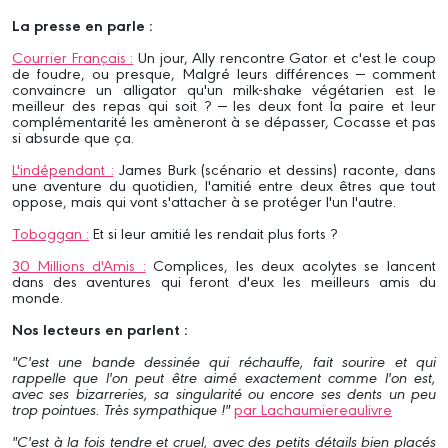
La presse en parle :
Courrier Français :
Un jour, Ally rencontre Gator et c'est le coup
de foudre, ou presque, Malgré leurs différences — comment
convaincre un alligator qu'un milk-shake végétarien est le
meilleur des repas qui soit ? — les deux font la paire et leur
complémentarité les amèneront à se dépasser, Cocasse et pas
si absurde que ça.
L'indépendant :
James Burk (scénario et dessins) raconte, dans
une aventure du quotidien, l'amitié entre deux êtres que tout
oppose, mais qui vont s'attacher à se protéger l'un l'autre.
Toboggan :
Et si leur amitié les rendait plus forts ?
30 Millions d'Amis :
Complices, les deux acolytes se lancent
dans des aventures qui feront d'eux les meilleurs amis du
monde.
Nos lecteurs en parlent :
"C'est une bande dessinée qui réchauffe, fait sourire et qui
rappelle que l'on peut être aimé exactement comme l'on est,
avec ses bizarreries, sa singularité ou encore ses dents un peu
trop pointues. Très sympathique !"
par Lachaumiereaulivre
"C'est à la fois tendre et cruel, avec des petits détails bien placés