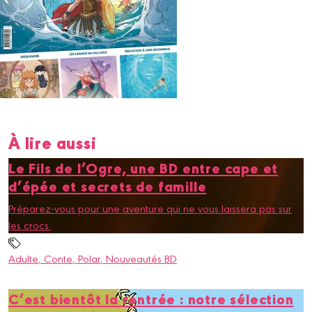
À lire aussi
Le Fils de l’Ogre, une BD entre cape et
d’épée et secrets de famille
Préparez-vous pour une aventure qui ne vous laissera pas sur
les crocs.
Adulte
, Conte
, Polar
, Nouveautés BD
C’est bientôt la rentrée : notre sélection