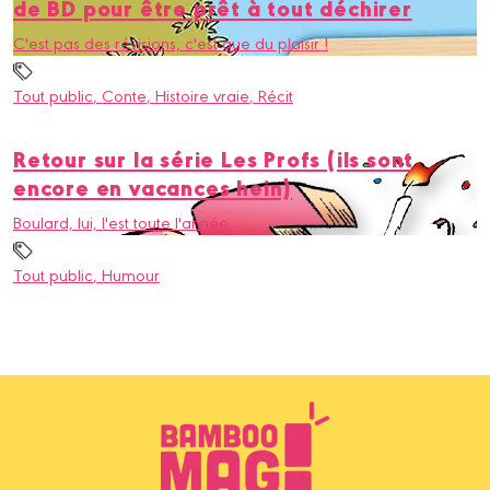
de BD pour être prêt à tout déchirer
C'est pas des révisions, c'est que du plaisir !
Tout public
, Conte
, Histoire vraie
, Récit
Retour sur la série Les Profs (ils sont
encore en vacances hein)
Boulard, lui, l'est toute l'année.
Tout public
, Humour