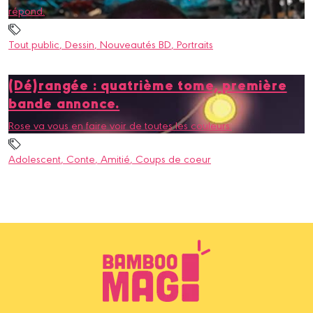
répond.
Tout public
, Dessin
, Nouveautés BD
, Portraits
(Dé)rangée : quatrième tome, première
bande annonce.
Rose va vous en faire voir de toutes les couleurs.
Adolescent
, Conte
, Amitié
, Coups de coeur