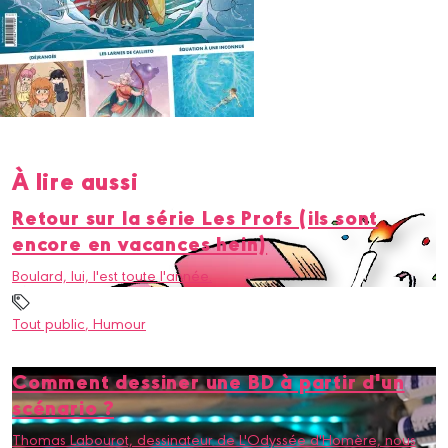
À lire aussi
Retour sur la série Les Profs (ils sont
encore en vacances hein)
Boulard, lui, l'est toute l'année.
Tout public
, Humour
Comment dessiner une BD à partir d'un
scénario ?
Thomas Labourot, dessinateur de L'Odyssée d'Homère, nous