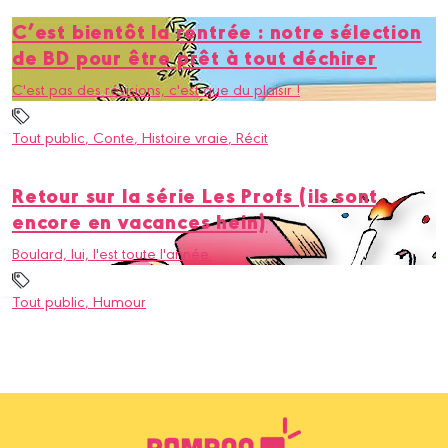
C’est bientôt la rentrée : notre sélection
de BD pour être prêt à tout déchirer
C'est pas des révisions, c'est que du plaisir !
Tout public
, Conte
, Histoire vraie
, Récit
Retour sur la série Les Profs (ils sont
encore en vacances hein)
Boulard, lui, l'est toute l'année.
Tout public
, Humour