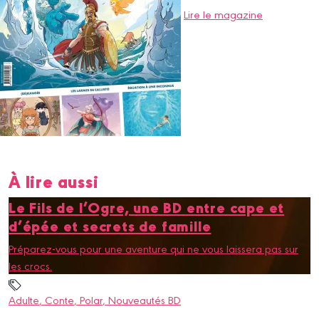
Lire le magazine
À lire aussi
Le Fils de l’Ogre, une BD entre cape et
d’épée et secrets de famille
Préparez-vous pour une aventure qui ne vous laissera pas sur
les crocs.
Adulte
, Conte
, Polar
, Nouveautés BD