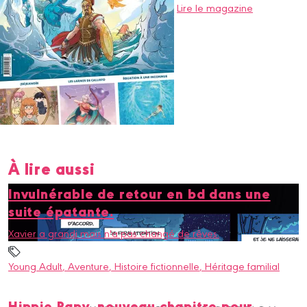
Lire le magazine
À lire aussi
Invulnérable de retour en bd dans une
suite épatante.
Xavier a grandi mais n'a pas changé de rêves.
Young Adult
, Aventure
, Histoire fictionnelle
, Héritage familial
Hippie Papy, nouveau chapitre pour