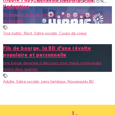
l'adoption
Fils de coeur et fils de sang dans cette BD toujours aussi
réjouissante.
Tout public
, Récit
, Satire sociale
, Coups de coeur
Fils de bourge, la BD d'une révolte
populaire et personnelle
Une bande dessinée à découvrir pour mieux comprendre
l'entre deux guerres.
Adulte
, Satire sociale
, Liens familiaux
, Nouveautés BD