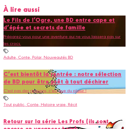
À lire aussi
Le Fils de l’Ogre, une BD entre cape et
d’épée et secrets de famille
Préparez-vous pour une aventure qui ne vous laissera pas sur
les crocs.
Adulte
, Conte
, Polar
, Nouveautés BD
C’est bientôt la rentrée : notre sélection
de BD pour être prêt à tout déchirer
C'est pas des révisions, c'est que du plaisir !
Tout public
, Conte
, Histoire vraie
, Récit
Retour sur la série Les Profs (ils sont
encore en vacances hein)