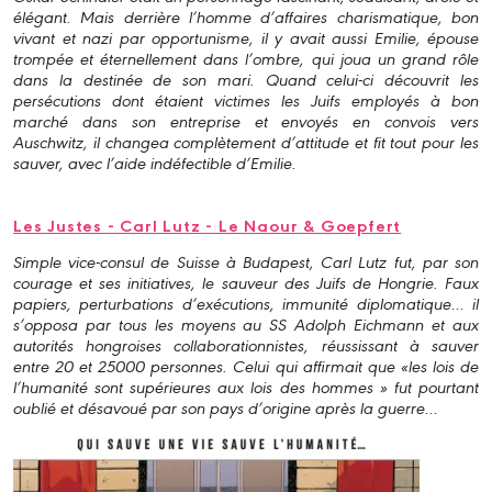
élégant. Mais derrière l’homme d’affaires charismatique, bon
vivant et nazi par opportunisme, il y avait aussi Emilie, épouse
trompée et éternellement dans l’ombre, qui joua un grand rôle
dans la destinée de son mari. Quand celui-ci découvrit les
persécutions dont étaient victimes les Juifs employés à bon
marché dans son entreprise et envoyés en convois vers
Auschwitz, il changea complètement d’attitude et fit tout pour les
sauver, avec l’aide indéfectible d’Emilie.
Les Justes - Carl Lutz - Le Naour & Goepfert
Simple vice-consul de Suisse à Budapest, Carl Lutz fut, par son
courage et ses initiatives, le sauveur des Juifs de Hongrie. Faux
papiers, perturbations d’exécutions, immunité diplomatique… il
s’opposa par tous les moyens au SS Adolph Eichmann et aux
autorités hongroises collaborationnistes, réussissant à sauver
entre 20 et 25000 personnes. Celui qui affirmait que «les lois de
l’humanité sont supérieures aux lois des hommes » fut pourtant
oublié et désavoué par son pays d’origine après la guerre…