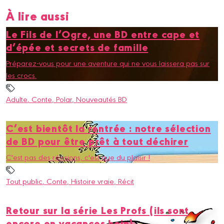
À lire aussi
Le Fils de l’Ogre, une BD entre cape et
d’épée et secrets de famille
Préparez-vous pour une aventure qui ne vous laissera pas sur
les crocs.
Adulte
, Conte
, Polar
, Nouveautés BD
C’est bientôt la rentrée : notre sélection
de BD pour être prêt à tout déchirer
C'est pas des révisions, c'est que du plaisir !
Tout public
, Conte
, Histoire vraie
, Récit
Retour sur la série Les Profs (ils sont
encore en vacances hein)